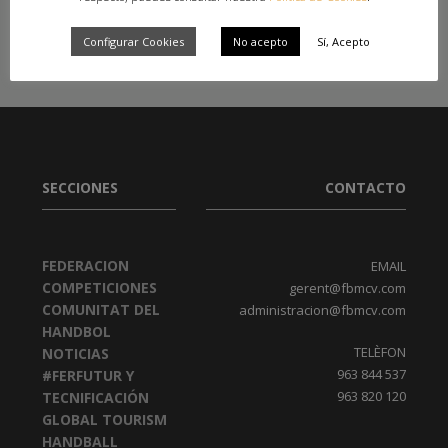
2006/07
,
HUGO VILA
Configurar Cookies
No acepto
Sí, Acepto
SECCIONES
CONTACTO
FEDERACION
EMAIL
COMPETICIONES
gerent@fbmcv.com
COMUNITAT DEL
administracion@fbmcv.com
HANDBOL
TELÈFON
NOTICIAS
963 844 537
#FERFUTUR Y
963 820 120
TECNIFICACIÓN
GLOBAL TOURISM
HANDBALL