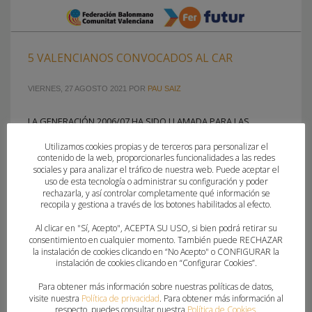
5 VALENCIANOS CONVOCADOS AL CAR
VIERNES, 27 AGOSTO 2021
POR
PAU SAIZ
LA GENERACIÓN 2006/07 HA SIDO LLAMADA PARA LAS
JORNADAS DE TECNIFICACIÓN NACIONAL EN SIERRA NEVADA El
Utilizamos cookies propias y de terceros para personalizar el
Área Técnica de la Real Federación Española de Balonmano
contenido de la web, proporcionarles funcionalidades a las redes
ha comunicado las listas de jugadores de la Generación
sociales y para analizar el tráfico de nuestra web. Puede aceptar el
uso de esta tecnología o administrar su configuración y poder
2006-07 convocados para las Jornadas de Tecnificación en el
rechazarla, y así controlar completamente qué información se
Centro de Alto Rendimiento de Sierra Nevada entre el 24 de
recopila y gestiona a través de los botones habilitados al efecto.
septiembre y el 1 de octubre. Los
Al clicar en "Sí, Acepto", ACEPTA SU USO, si bien podrá retirar su
consentimiento en cualquier momento. También puede RECHAZAR
la instalación de cookies clicando en “No Acepto" o CONFIGURAR la
PUBLICADO EN
CLUBES
instalación de cookies clicando en “Configurar Cookies”.
ETIQUETADO BAJO:
ANSELMO COLLADO
,
BALONMANO MISLATA
,
CAR
Para obtener más información sobre nuestras políticas de datos,
SIERRA NEVADA
,
CARLOS MARTÍN DE BOLAÑOS
,
CBM ELCHE
,
CD
visite nuestra
Política de privacidad
. Para obtener más información al
AGUSTINOS ALICANTE
,
DAVID CARREÑO
,
FAUS TALENS
,
GENERACIÓN
respecto, puedes consultar nuestra
Política de Cookies
.