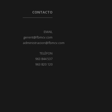
CONTACTO
EMAIL
gerent@fbmcv.com
administracion@fbmcv.com
TELÈFON
963 844 537
963 820 120