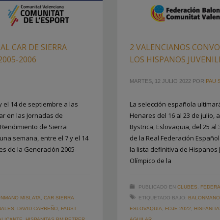
L CAR DE SIERRA
2 VALENCIANOS CONVOC
2005-2006
LOS HISPANOS JUVENIL
MARTES, 12 JULIO 2022
POR
PAU 
y el 14 de septiembre a las
La selección española ultima
ar en las Jornadas de
Henares del 16 al 23 de julio,
o Rendimiento de Sierra
Bystrica, Eslovaquia, del 25 a
na semana, entre el 7 y el 14
de la Real Federación Españo
res de la Generación 2005-
la lista definitiva de Hispanos
Olímpico de la
PUBLICADO EN
CLUBES
,
FEDERA
NMANO MISLATA
,
CAR SIERRA
ETIQUETADO BAJO:
BALONMANO 
NALES
,
DAVID CARREÑO
,
FAUST
ESLOVAQUIA
,
FOJE 2022
,
HISPANIT
ALICANTE
,
HISPANITAS BM PETRER
,
AGUILAR