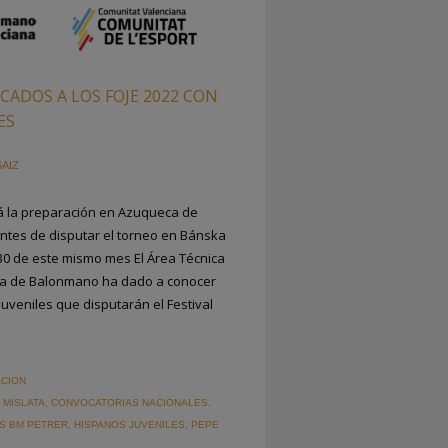
ADOS A LOS FOJE 2022 CON
ES
SAIZ
rá la preparación en Azuqueca de
 antes de disputar el torneo en Bánska
l 30 de este mismo mes El Área Técnica
la de Balonmano ha dado a conocer
 Juveniles que disputarán el Festival
CION
MISLATA
,
CONVOCATORIAS NACIONALES
,
AS BM PETRER
,
HISPANOS JUVENILES
,
PEPE