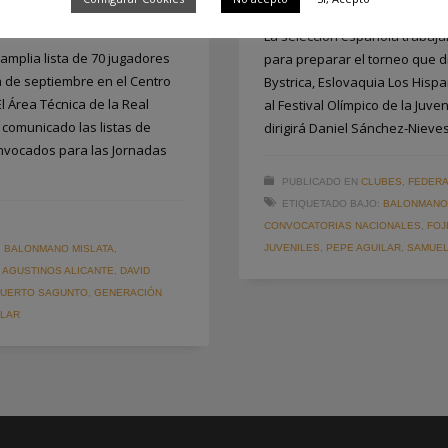
La selección española trabajar
amplia lista de 70 jugadores
para preparar el torneo que di
 de septiembre en el Centro
Bystrica, Eslovaquia Los Hisp
l Área Técnica de la Real
al Festival Olímpico de la Juv
comunicado las listas de
dirigirá Daniel Sánchez-Nieves
nvocados para las Jornadas
PUBLICADO EN
CLUBES
,
FEDERA
ETIQUETADO BAJO:
BALONMANO 
CONVOCATORIAS NACIONALES
,
FOJ
JUVENILES
,
PEPE AGUILAR
,
SAMUEL
,
BALONMANO MISLATA
,
 AGUSTINOS ALICANTE
,
DAVID
 PUERTO SAGUNTO
,
GENERACIÓN
ILAR