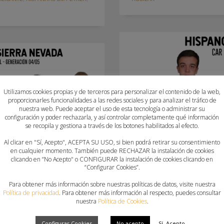
Utilizamos cookies propias y de terceros para personalizar el contenido de la web,
proporcionarles funcionalidades a las redes sociales y para analizar el tráfico de
nuestra web. Puede aceptar el uso de esta tecnología o administrar su
configuración y poder rechazarla, y así controlar completamente qué información
se recopila y gestiona a través de los botones habilitados al efecto.
Al clicar en "Sí, Acepto", ACEPTA SU USO, si bien podrá retirar su consentimiento
en cualquier momento. También puede RECHAZAR la instalación de cookies
clicando en “No Acepto" o CONFIGURAR la instalación de cookies clicando en
“Configurar Cookies”.
2 VALENCIANOS CONVO
Para obtener más información sobre nuestras políticas de datos, visite nuestra
Política de privacidad
. Para obtener más información al respecto, puedes consultar
L CAR DE SIERRA
JUVENILES
nuestra
Política de Cookies
.
LUNES, 06 JUNIO 2022
POR
PAU SA
Configurar Cookies
No acepto
Sí, Acepto