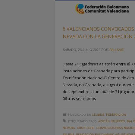
6 VALENCIANOS CONVOCADOS A
NEVADA CON LA GENERACIÓN 
SÁBADO, 23 JULIO 2022
POR
PAU SAIZ
Hasta 71 jugadores asistirán entre el 7 
instalaciones de Granada para particip
Tecnificación Nacional El Centro de Alt
Nevada, en Granada, acogerá durante u
de septiembre, a un total de 71 jugado
06 tras ser citados
PUBLICADO EN
CLUBES
,
FEDERACION
ETIQUETADO BAJO:
ADRIÁN NAVARRO
,
BALO
NEVADA
,
CBM ELCHE
,
CONVOCATORIAS NACIO
TALENS
,
FUNDACIÓN BALONMANO AGUSTINOS 