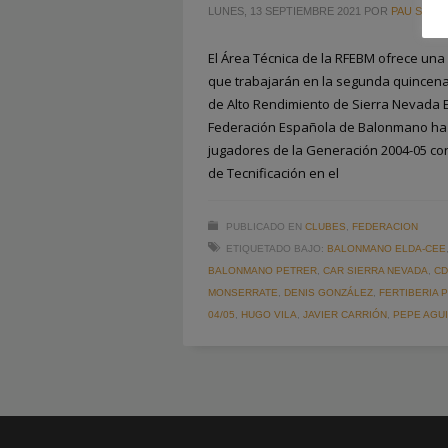
LUNES, 13 SEPTIEMBRE 2021
POR
PAU SAIZ
El Área Técnica de la RFEBM ofrece una 
que trabajarán en la segunda quincena
de Alto Rendimiento de Sierra Nevada E
Federación Española de Balonmano ha 
jugadores de la Generación 2004-05 co
de Tecnificación en el
PUBLICADO EN
CLUBES
,
FEDERACION
ETIQUETADO BAJO:
BALONMANO ELDA-CEE
BALONMANO PETRER
,
CAR SIERRA NEVADA
,
CD
MONSERRATE
,
DENIS GONZÁLEZ
,
FERTIBERIA
04/05
,
HUGO VILA
,
JAVIER CARRIÓN
,
PEPE AGU