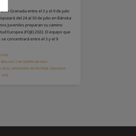
á en Granada entre el 3 y el 9 de julio
sputará del 24 al 30 de julio en Bánska
anos Juveniles preparan su camino
entud Europea (FOJE) 2022. El equipo que
 se concentrará entre el 3 y el 9
CION
MISLATA
,
CAR SIERRA NEVADA
,
E 2022
,
HISPANITAS BM PETRER
,
HISPANOS
 SAIZ