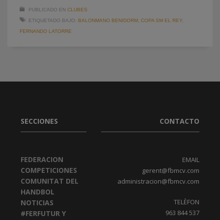
PUBLICADO EN
CLUBES
ETIQUETADO BAJO:
BALONMANO BENIDORM
,
COPA SM EL REY
,
FERNANDO LATORRE
SECCIONES
CONTACTO
FEDERACION
EMAIL
COMPETICIONES
gerent@fbmcv.com
COMUNITAT DEL
administracion@fbmcv.com
HANDBOL
TELÈFON
NOTICIAS
963 844 537
#FERFUTUR Y