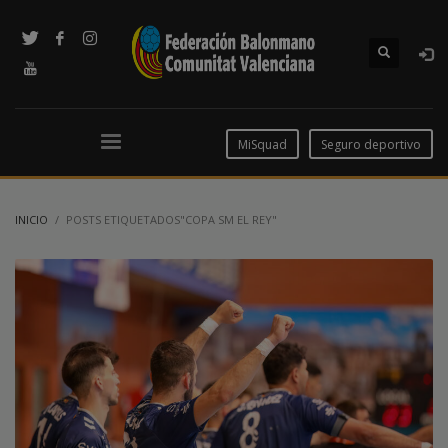
MiSquad
Seguro deportivo
INICIO
POSTS ETIQUETADOS"COPA SM EL REY"