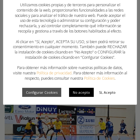
Complicada papeleta la que tiene el Club Balonmano
Utilizamos cookies propias y de terceros para personalizar el
Benidorm en el partido de vuelta de la tercera eliminatoria
contenido de la web, proporcionarles funcionalidades a las redes
de la Copa del Rey frente al Bidasoa Irún. Pero esa dificultad
sociales y para analizar el tráfico de nuestra web. Puede aceptar el
uso de esta tecnología o administrar su configuración y poder
se afronta con mucha ilusión desde dentro del vestuario,
rechazarla, y así controlar completamente qué información se
con ganas de intentar la remontada. El pasado miércoles se
recopila y gestiona a través de los botones habilitados al efecto.
disputaba en Irún el partido de
Al clicar en "Sí, Acepto", ACEPTA SU USO, si bien podrá retirar su
consentimiento en cualquier momento. También puede RECHAZAR
la instalación de cookies clicando en “No Acepto" o CONFIGURAR la
PUBLICADO EN
CLUBES
instalación de cookies clicando en “Configurar Cookies”.
ETIQUETADO BAJO:
BALONMANO BENIDORM
,
COPA SM EL REY
,
FERNANDO LATORRE
Para obtener más información sobre nuestras políticas de datos,
visite nuestra
Política de privacidad
. Para obtener más información al
respecto, puedes consultar nuestra
Política de Cookies
.
Configurar Cookies
No acepto
Sí, Acepto