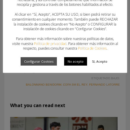
recopila y gestiona a través de los botones habilitados al efecto.
El partido se disputará en el Polideportivo
Al clicar en "Sí, Acepto", ACEPTA SU USO, si bien podrá retirar su
Artaleku a las 20:15 horas y será dirigido por los
consentimiento en cualquier momento. También puede RECHAZAR
hermanos Escudero Santiuste. Este encuentro
la instalación de cookies clicando en “No Acepto" o CONFIGURAR la
instalación de cookies clicando en “Configurar Cookies”.
podrá seguirse en directo
Para obtener más información sobre nuestras políticas de datos,
desde
https://www.cdbidasoa.eus/en-directo/
visite nuestra
Política de privacidad
. Para obtener más información al
respecto, puedes consultar nuestra
Política de Cookies
.
Configurar Cookies
No acepto
Sí, Acepto
ETIQUETADO BAJO:
BALONMANO BENIDORM
,
COPA SM EL REY
,
FERNANDO LATORRE
What you can read next