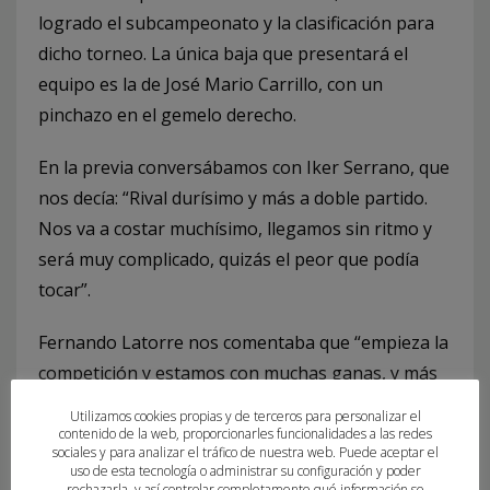
logrado el subcampeonato y la clasificación para
dicho torneo. La única baja que presentará el
equipo es la de José Mario Carrillo, con un
pinchazo en el gemelo derecho.
En la previa conversábamos con Iker Serrano, que
nos decía: “Rival durísimo y más a doble partido.
Nos va a costar muchísimo, llegamos sin ritmo y
será muy complicado, quizás el peor que podía
tocar”.
Fernando Latorre nos comentaba que “empieza la
competición y estamos con muchas ganas, y más
en la Copa del Rey que nos hace mucha ilusión.
Utilizamos cookies propias y de terceros para personalizar el
Vamos a intentar ponerle las cosas complicadas a
contenido de la web, proporcionarles funcionalidades a las redes
sociales y para analizar el tráfico de nuestra web. Puede aceptar el
Bidasoa a doble partido”.
uso de esta tecnología o administrar su configuración y poder
rechazarla, y así controlar completamente qué información se