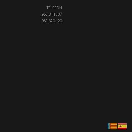
TELÈFON
963 844 537
963 820 120