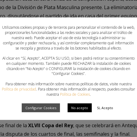
 de la División de Plata Masculina presente. La eliminatoria
ero, disputándose el partido de ida en casa del primer equipo 
Comunitat Valenciana, el Balonmano Benidorm se medirá al Ir
Utilizamos cookies propias y de terceros para personalizar el contenido de la web,
en casa.
proporcionarles funcionalidades a las redes sociales y para analizar el tráfico de
nuestra web. Puede aceptar el uso de esta tecnología o administrar su
configuración y poder rechazarla, y así controlar completamente qué información
siguientes enfrentamientos:
se recopila y gestiona a través de los botones habilitados al efecto.
Al clicar en "Sí, Acepto", ACEPTA SU USO, si bien podrá retirar su consentimiento
ano Benidorm
en cualquier momento. También puede RECHAZAR la instalación de cookies
clicando en “No Acepto" o CONFIGURAR la instalación de cookies clicando en
ladolid : Helvetia Anaitasuna
“Configurar Cookies”.
ficos Morrazo Cangas
Para obtener más información sobre nuestras políticas de datos, visite nuestra
raikin Balonmano Granollers
Política de privacidad
. Para obtener más información al respecto, puedes consultar
nuestra
Política de Cookies
.
: Viveros Herol Balonmano Nava
 Genil : UBU San Pablos Burgos
Configurar Cookies
No acepto
Sí, Acepto
 de las eliminatorias estarán presentes, junto los ya clasif
e final de la
XLVII Copa del Rey
, que se celebrará en Anteq
 la disputa de los cuartos de final, las semifinales y la final.