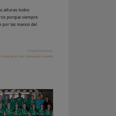
as alturas todos
tros porque siempre
e por las manos del
ETIQUETADO BAJO:
M
,
COPA SM EL REY
,
FERNANDO LATORRE