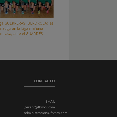
ga GUERRERAS IBERDROLA: las
s inauguran la Liga mañana
 en casa, ante el GUARDÉS
CONTACTO
EMAIL
gerent@fbmcv.com
administracion@fbmcv.com