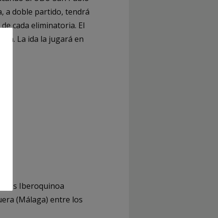
, a doble partido, tendrá
de cada eliminatoria. El
ún. La ida la jugará en
icados Iberoquinoa
uera (Málaga) entre los