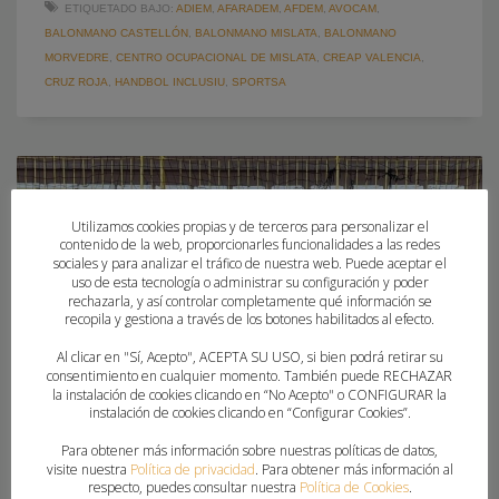
ETIQUETADO BAJO:
ADIEM
,
AFARADEM
,
AFDEM
,
AVOCAM
,
BALONMANO CASTELLÓN
,
BALONMANO MISLATA
,
BALONMANO
MORVEDRE
,
CENTRO OCUPACIONAL DE MISLATA
,
CREAP VALENCIA
,
CRUZ ROJA
,
HANDBOL INCLUSIU
,
SPORTSA
Utilizamos cookies propias y de terceros para personalizar el
contenido de la web, proporcionarles funcionalidades a las redes
sociales y para analizar el tráfico de nuestra web. Puede aceptar el
uso de esta tecnología o administrar su configuración y poder
rechazarla, y así controlar completamente qué información se
recopila y gestiona a través de los botones habilitados al efecto.
Al clicar en "Sí, Acepto", ACEPTA SU USO, si bien podrá retirar su
consentimiento en cualquier momento. También puede RECHAZAR
la instalación de cookies clicando en “No Acepto" o CONFIGURAR la
instalación de cookies clicando en “Configurar Cookies”.
Para obtener más información sobre nuestras políticas de datos,
visite nuestra
Política de privacidad
. Para obtener más información al
respecto, puedes consultar nuestra
Política de Cookies
.