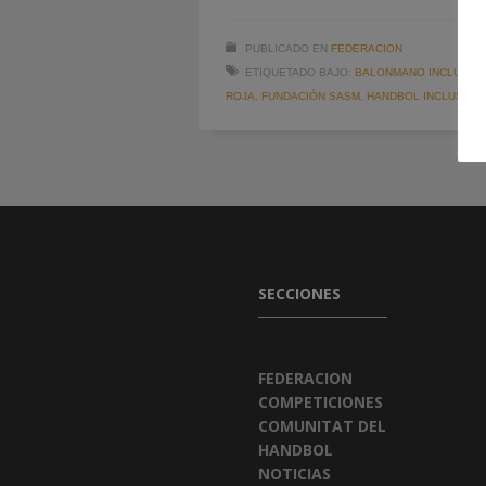
PUBLICADO EN
FEDERACION
ETIQUETADO BAJO:
BALONMANO INCLUSIV
ROJA
,
FUNDACIÓN SASM
,
HANDBOL INCLUSIU
,
SECCIONES
FEDERACION
COMPETICIONES
COMUNITAT DEL
HANDBOL
NOTICIAS