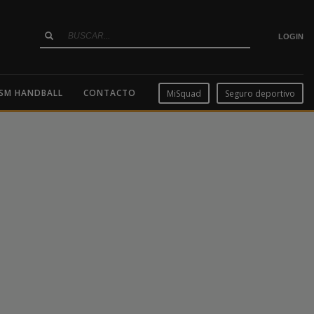
LOGIN
SM HANDBALL
CONTACTO
MiSquad
Seguro deportivo