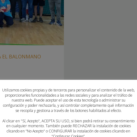
A EL BALONMANO
Utilizamos cookies propias y de terceros para personalizar el contenido de la web,
 PROGRAMA ‘BALONMANO
proporcionarles funcionalidades a las redes sociales y para analizar el tráfico de
CV La Federación de
nuestra web. Puede aceptar el uso de esta tecnología o administrar su
configuración y poder rechazarla, y así controlar completamente qué información
 dentro de su
se recopila y gestiona a través de los botones habilitados al efecto.
 conseguir la igualdad y
comenzado los entrenamientos
Al clicar en "Sí, Acepto", ACEPTA SU USO, si bien podrá retirar su consentimiento
en cualquier momento. También puede RECHAZAR la instalación de cookies
 Mislata, Ontinyent, Sueca,y
clicando en “No Acepto" o CONFIGURAR la instalación de cookies clicando en
emporada
“Configurar Cookies”.