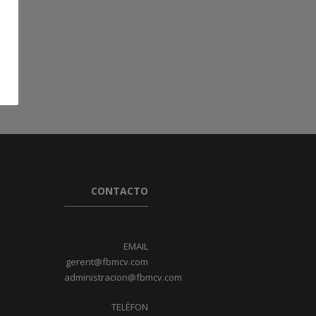
CONTACTO
EMAIL
gerent@fbmcv.com
administracion@fbmcv.com
TELÈFON