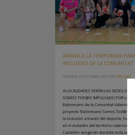
ARRANCA LA TEMPORADA PAR
INCLUSIVO DE LA COMUNITAT
VIERNES, 22 OCTUBRE 2021
POR
PAU SAIZ
4 LOCALIDADES SERÁN LAS SEDES DEL
SOMOS TOD@S’ IMPULSADO POR LA FBM
Balonmano de la Comunitat Valenciana,
proyecto ‘Balonmano Somos Tod@s’para
la inclusión a través del deporte, ha 
en 4 ciudades del territorio valenciano.
Castellón acogerán durante toda la t