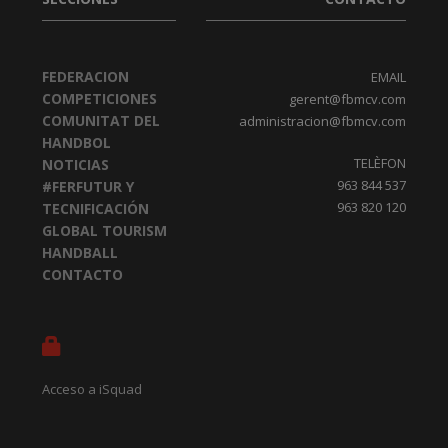
FEDERACION
EMAIL
COMPETICIONES
gerent@fbmcv.com
COMUNITAT DEL
administracion@fbmcv.com
HANDBOL
TELÈFON
NOTICIAS
963 844 537
#FERFUTUR Y
963 820 120
TECNIFICACIÓN
GLOBAL TOURISM
HANDBALL
CONTACTO
Acceso a iSquad