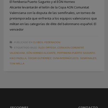
El Fertiberia Puerto Sagunto y el EÓN Horneo
Alicante levantarán el telón de la Copa AON Comunitat
Valenciana con la disputa de las semifinales, un torneo de
pretemporada que enfrenta a los equipos valencianos que
militan en las categorías de élite del balonmano español. El
vencedor
PUBLICADO EN
CLUBES
,
FEDERACION
ETIQUETADO BAJO:
ÀLEX ORTEGA
,
COPA AON COMUNITAT
VALENCIANA
,
EÓN HORNEO ALICANTE
,
FERTIBERIA PUERTO SAGUNTO
,
KIKO PADILLA
,
ÓSCAR GUTIÉRREZ
,
OVNI-INTERNÚCLEOS
,
SEMIFINALES
,
TONI MALLA
SECCIONES
CONTACTO