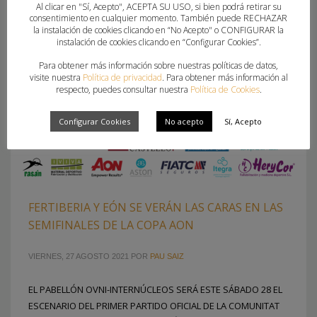
Al clicar en "Sí, Acepto", ACEPTA SU USO, si bien podrá retirar su
consentimiento en cualquier momento. También puede RECHAZAR
la instalación de cookies clicando en “No Acepto" o CONFIGURAR la
instalación de cookies clicando en “Configurar Cookies”.
Para obtener más información sobre nuestras políticas de datos,
visite nuestra
Política de privacidad
. Para obtener más información al
respecto, puedes consultar nuestra
Política de Cookies
.
Configurar Cookies
No acepto
Sí, Acepto
FERTIBERIA Y EÓN SE VERÁN LAS CARAS EN LAS
SEMIFINALES DE LA COPA AON
VIERNES, 27 AGOSTO 2021
POR
PAU SAIZ
EL PABELLÓN OVNI-INTERNÚCLEOS SERÁ ESTE SÁBADO 28 EL
ESCENARIO DEL PRIMER PARTIDO OFICIAL DE LA COMUNITAT