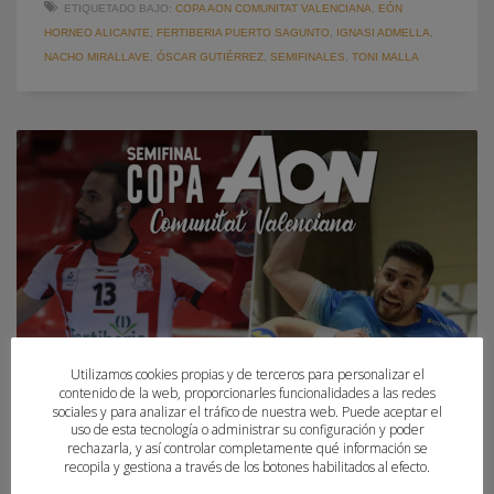
ETIQUETADO BAJO:
COPA AON COMUNITAT VALENCIANA
,
EÓN
HORNEO ALICANTE
,
FERTIBERIA PUERTO SAGUNTO
,
IGNASI ADMELLA
,
NACHO MIRALLAVE
,
ÓSCAR GUTIÉRREZ
,
SEMIFINALES
,
TONI MALLA
Utilizamos cookies propias y de terceros para personalizar el
contenido de la web, proporcionarles funcionalidades a las redes
sociales y para analizar el tráfico de nuestra web. Puede aceptar el
uso de esta tecnología o administrar su configuración y poder
rechazarla, y así controlar completamente qué información se
recopila y gestiona a través de los botones habilitados al efecto.