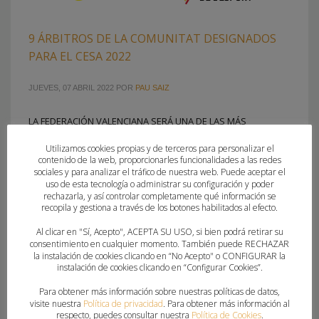
9 ÁRBITROS DE LA COMUNITAT DESIGNADOS
PARA EL CESA 2022
JUEVES, 07 ABRIL 2022
POR
PAU SAIZ
LA FEDERACIÓN VALENCIANA SERÁ UNA DE LAS MÁS
REPRESENTADAS EN EL COLECTIVO ARBITRAL DURANTE EL
Utilizamos cookies propias y de terceros para personalizar el
CAMPEONATO DE ESPAÑA DE SELECCIONES AUTONÓMICAS
contenido de la web, proporcionarles funcionalidades a las redes
La Manga del Mar Menor acogerá, desde el sábado 9 hasta
sociales y para analizar el tráfico de nuestra web. Puede aceptar el
uso de esta tecnología o administrar su configuración y poder
el jueves 14, la gran cita del balonmano base nacional. El
rechazarla, y así controlar completamente qué información se
Campeonato de España de Selecciones Autonómicas vuelve
recopila y gestiona a través de los botones habilitados al efecto.
a escena tras dos años
Al clicar en "Sí, Acepto", ACEPTA SU USO, si bien podrá retirar su
consentimiento en cualquier momento. También puede RECHAZAR
la instalación de cookies clicando en “No Acepto" o CONFIGURAR la
PUBLICADO EN
COMITE TECNICO ARBITROS
,
FEDERACION
instalación de cookies clicando en “Configurar Cookies”.
ETIQUETADO BAJO:
ADRIÁN AROCA
,
ADRIÁN SIMÓ
,
ÁLEX YUGEROS
,
ÁLVARO PADILLA
,
CESA 2022
,
CESA LA MANGA DEL MAR MENOR
,
COMITÉ
Para obtener más información sobre nuestras políticas de datos,
visite nuestra
Política de privacidad
. Para obtener más información al
TÉCNICO DE ÁRBITROS
,
DANIEL ORTS
,
GUILLEM BAENA
,
IVÁN NAVARRO
,
respecto, puedes consultar nuestra
Política de Cookies
.