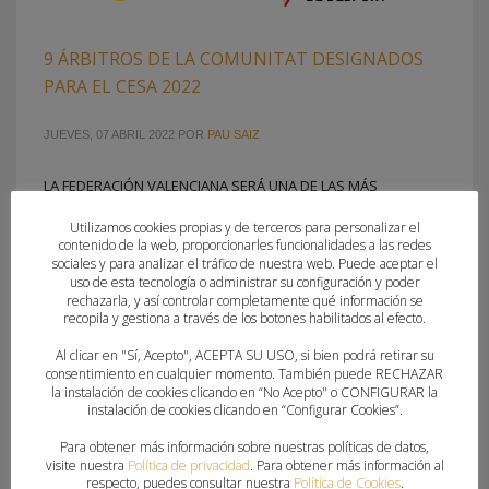
9 ÁRBITROS DE LA COMUNITAT DESIGNADOS
PARA EL CESA 2022
JUEVES, 07 ABRIL 2022
POR
PAU SAIZ
LA FEDERACIÓN VALENCIANA SERÁ UNA DE LAS MÁS
REPRESENTADAS EN EL COLECTIVO ARBITRAL DURANTE EL
Utilizamos cookies propias y de terceros para personalizar el
CAMPEONATO DE ESPAÑA DE SELECCIONES AUTONÓMICAS
contenido de la web, proporcionarles funcionalidades a las redes
La Manga del Mar Menor acogerá, desde el sábado 9 hasta
sociales y para analizar el tráfico de nuestra web. Puede aceptar el
uso de esta tecnología o administrar su configuración y poder
el jueves 14, la gran cita del balonmano base nacional. El
rechazarla, y así controlar completamente qué información se
Campeonato de España de Selecciones Autonómicas vuelve
recopila y gestiona a través de los botones habilitados al efecto.
a escena tras dos años
Al clicar en "Sí, Acepto", ACEPTA SU USO, si bien podrá retirar su
consentimiento en cualquier momento. También puede RECHAZAR
la instalación de cookies clicando en “No Acepto" o CONFIGURAR la
PUBLICADO EN
COMITE TECNICO ARBITROS
,
FEDERACION
instalación de cookies clicando en “Configurar Cookies”.
ETIQUETADO BAJO:
ADRIÁN AROCA
,
ADRIÁN SIMÓ
,
ÁLEX YUGEROS
,
ÁLVARO PADILLA
,
CESA 2022
,
CESA LA MANGA DEL MAR MENOR
,
COMITÉ
Para obtener más información sobre nuestras políticas de datos,
visite nuestra
Política de privacidad
. Para obtener más información al
TÉCNICO DE ÁRBITROS
,
DANIEL ORTS
,
GUILLEM BAENA
,
IVÁN NAVARRO
,
respecto, puedes consultar nuestra
Política de Cookies
.