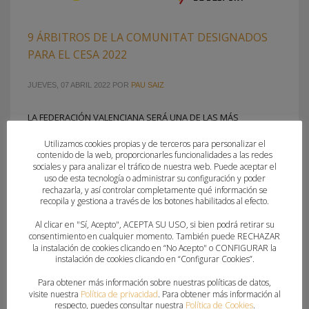
9 ÁRBITROS DE LA COMUNITAT DESIGNADOS
PARA EL CESA 2022
JUEVES, 07 ABRIL 2022
POR
PAU SAIZ
LA FEDERACIÓN VALENCIANA SERÁ UNA DE LAS MÁS
REPRESENTADAS EN EL COLECTIVO ARBITRAL DURANTE EL
Utilizamos cookies propias y de terceros para personalizar el
CAMPEONATO DE ESPAÑA DE SELECCIONES AUTONÓMICAS
contenido de la web, proporcionarles funcionalidades a las redes
La Manga del Mar Menor acogerá, desde el sábado 9 hasta
sociales y para analizar el tráfico de nuestra web. Puede aceptar el
uso de esta tecnología o administrar su configuración y poder
el jueves 14, la gran cita del balonmano base nacional. El
rechazarla, y así controlar completamente qué información se
Campeonato de España de Selecciones Autonómicas vuelve
recopila y gestiona a través de los botones habilitados al efecto.
a escena tras dos años
Al clicar en "Sí, Acepto", ACEPTA SU USO, si bien podrá retirar su
consentimiento en cualquier momento. También puede RECHAZAR
la instalación de cookies clicando en “No Acepto" o CONFIGURAR la
PUBLICADO EN
COMITE TECNICO ARBITROS
,
FEDERACION
instalación de cookies clicando en “Configurar Cookies”.
ETIQUETADO BAJO:
ADRIÁN AROCA
,
ADRIÁN SIMÓ
,
ÁLEX YUGEROS
,
ÁLVARO PADILLA
,
CESA 2022
,
CESA LA MANGA DEL MAR MENOR
,
COMITÉ
Para obtener más información sobre nuestras políticas de datos,
visite nuestra
Política de privacidad
. Para obtener más información al
TÉCNICO DE ÁRBITROS
,
DANIEL ORTS
,
GUILLEM BAENA
,
IVÁN NAVARRO
,
respecto, puedes consultar nuestra
Política de Cookies
.