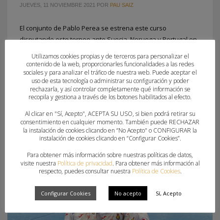
JUEVES, 11 NOVIEMBRE 2021
POR
PAU SAIZ
El conjunto de Pablo Perea se estrena este curso
disputando este torneo ante Suecia, Noruega y Portugal en
territorio luso del 26 al 28 de noviembre Pablo
Utilizamos cookies propias y de terceros para personalizar el
Perea, seleccionador nacional de las Guerreras Juveniles,
contenido de la web, proporcionarles funcionalidades a las redes
sociales y para analizar el tráfico de nuestra web. Puede aceptar el
ha ofrecido la lista de jugadoras convocadas para realizar
uso de esta tecnología o administrar su configuración y poder
la primera actividad de la temporada, programada del 21 al
rechazarla, y así controlar completamente qué información se
29 de noviembre. Durante la misma, España disputará
recopila y gestiona a través de los botones habilitados al efecto.
Al clicar en "Sí, Acepto", ACEPTA SU USO, si bien podrá retirar su
consentimiento en cualquier momento. También puede RECHAZAR
PUBLICADO EN
CLUBES
,
FEDERACION
la instalación de cookies clicando en “No Acepto" o CONFIGURAR la
ETIQUETADO BAJO:
CLAUDIA JUAN
,
EIDER POLES
,
GUERRERAS
instalación de cookies clicando en “Configurar Cookies”.
JUVENILES
,
MARÍA CARRILLO
,
SCANDIBÉRICO 2021
,
VANESSA RUBIO
Para obtener más información sobre nuestras políticas de datos,
visite nuestra
Política de privacidad
. Para obtener más información al
respecto, puedes consultar nuestra
Política de Cookies
.
Configurar Cookies
No acepto
Sí, Acepto