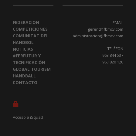
FEDERACION
EMAIL
COMPETICIONES
gerent@fbmcv.com
COMUNITAT DEL
administracion@fbmcv.com
HANDBOL
TELÈFON
NOTICIAS
963 844 537
#FERFUTUR Y
963 820 120
TECNIFICACIÓN
GLOBAL TOURISM
HANDBALL
CONTACTO
Acceso a iSquad