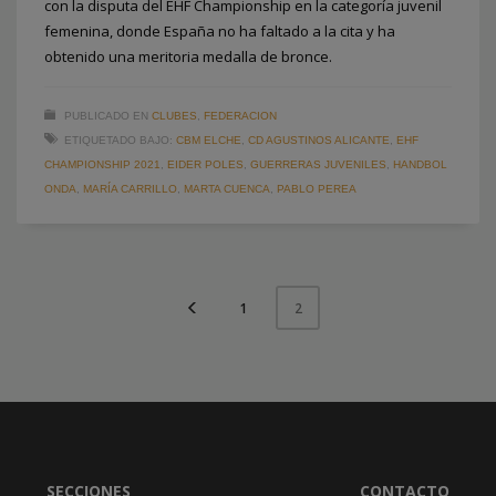
con la disputa del EHF Championship en la categoría juvenil
femenina, donde España no ha faltado a la cita y ha
obtenido una meritoria medalla de bronce.
PUBLICADO EN
CLUBES
,
FEDERACION
ETIQUETADO BAJO:
CBM ELCHE
,
CD AGUSTINOS ALICANTE
,
EHF
CHAMPIONSHIP 2021
,
EIDER POLES
,
GUERRERAS JUVENILES
,
HANDBOL
ONDA
,
MARÍA CARRILLO
,
MARTA CUENCA
,
PABLO PEREA
1
2
SECCIONES
CONTACTO