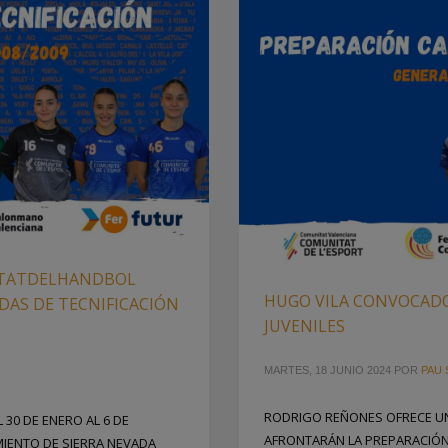
ITATDELHANDBOL
HUGO VILA CONVOCADO
DAS DE TECNIFICACIÓN
JUVENILES
MARTES, 18 JUNIO 2024
POR
PAU 
RODRIGO REÑONES OFRECE UN
30 DE ENERO AL 6 DE
AFRONTARÁN LA PREPARACIÓN
MIENTO DE SIERRA NEVADA