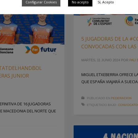
Configurar Cookies
No acepto
Sí, Acepto
5 JUGADORAS DE LA 
CONVOCADAS CON LAS
MARTES, 11 JUNIO 2024
POR
PAU 
ITATDELHANDBOL
MIGUEL ETXEBERRIA OFRECE L
RAS JUNIOR
QUE ESPAÑA VIAJARÁ A SUECI
PUBLICADO EN
FEDERACION
EFINITIVA DE 16 JUGADORAS
ETIQUETADO BAJO:
CONVOCATO
DE MACEDONIA DEL NORTE QUE