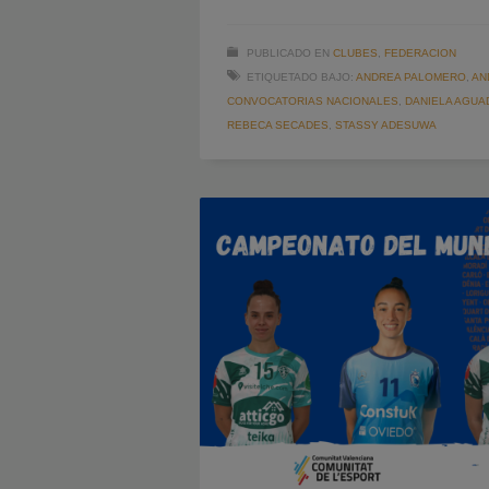
PUBLICADO EN
CLUBES
,
FEDERACION
ETIQUETADO BAJO:
ANDREA PALOMERO
,
AN
CONVOCATORIAS NACIONALES
,
DANIELA AGUA
REBECA SECADES
,
STASSY ADESUWA