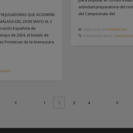
actividad preparatoria del co
del Campeonato del
E 18 JUGADORAS QUE ACUDIRÁN
MÁLAGA DEL 29 DE MAYO AL 2
deración Española de
PUBLICADO EN
FEDERACION
ayo de 2024, el listado de
ETIQUETADO BAJO:
CONVOCATO
as Promesas de la Arena para
ONALES
1
3
4
2