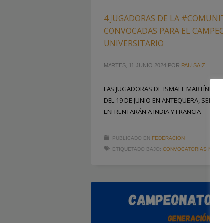
4 JUGADORAS DE LA #COMUN
CONVOCADAS PARA EL CAMP
UNIVERSITARIO
MARTES, 11 JUNIO 2024
POR
PAU SAIZ
LAS JUGADORAS DE ISMAEL MARTÍNEZ 
DEL 19 DE JUNIO EN ANTEQUERA, SEDE 
ENFRENTARÁN A INDIA Y FRANCIA
PUBLICADO EN
FEDERACION
ETIQUETADO BAJO:
CONVOCATORIAS NACI