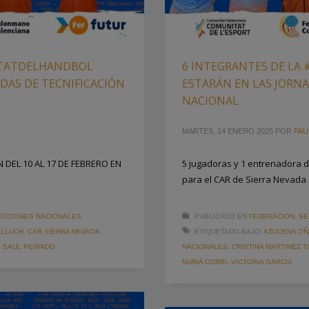
ITATDELHANDBOL
6 INTEGRANTES DE L
DAS DE TECNIFICACIÓN
ESTARÁN EN LAS JORNA
NACIONAL
MARTES, 14 ENERO 2025
POR
PAU
EL 10 AL 17 DE FEBRERO EN
5 jugadoras y 1 entrenadora 
para el CAR de Sierra Nevada 
ECCIONES NACIONALES
PUBLICADO EN
FEDERACION
,
SE
 LLUCH
,
CAR SIERRA NEVADA
,
ETIQUETADO BAJO:
AZUCENA OÑ
,
SAUL PEINADO
NACIONALES
,
CRISTINA MARTINEZ 
NURIA CORBI
,
VICTORIA GARCIA