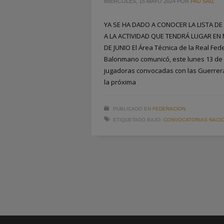
MIÉRCOLES, 15 MAYO 2024
POR
PAU SAIZ
YA SE HA DADO A CONOCER LA LISTA D
A LA ACTIVIDAD QUE TENDRÁ LUGAR EN 
DE JUNIO El Área Técnica de la Real Fe
Balonmano comunicó, este lunes 13 de m
jugadoras convocadas con las Guerrer
la próxima
PUBLICADO EN
FEDERACION
ETIQUETADO BAJO:
CONVOCATORIAS NACI