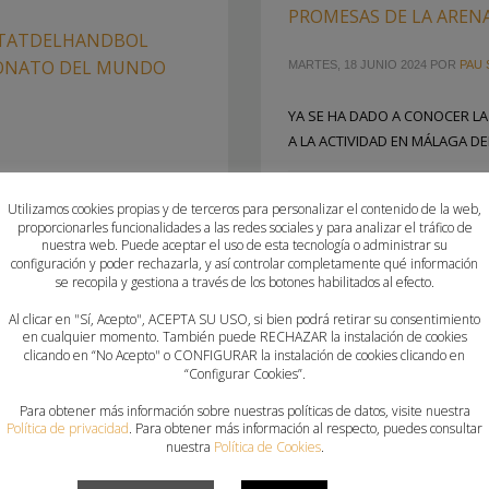
PROMESAS DE LA AREN
ITATDELHANDBOL
EONATO DEL MUNDO
MARTES, 18 JUNIO 2024
POR
PAU 
YA SE HA DADO A CONOCER LA
A LA ACTIVIDAD EN MÁLAGA DEL
SE CONCENTRARÁN A PARTIR
PUBLICADO EN
FEDERACION
,
SE
Utilizamos cookies propias y de terceros para personalizar el contenido de la web,
DEL MUNDIAL, DONDE SE
ETIQUETADO BAJO:
BALONMANO
proporcionarles funcionalidades a las redes sociales y para analizar el tráfico de
nuestra web. Puede aceptar el uso de esta tecnología o administrar su
configuración y poder rechazarla, y así controlar completamente qué información
se recopila y gestiona a través de los botones habilitados al efecto.
Al clicar en "Sí, Acepto", ACEPTA SU USO, si bien podrá retirar su consentimiento
ONALES
en cualquier momento. También puede RECHAZAR la instalación de cookies
clicando en “No Acepto" o CONFIGURAR la instalación de cookies clicando en
“Configurar Cookies”.
Para obtener más información sobre nuestras políticas de datos, visite nuestra
Política de privacidad
. Para obtener más información al respecto, puedes consultar
nuestra
Política de Cookies
.