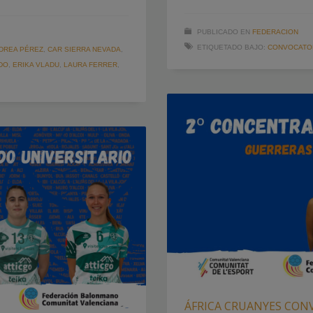
PUBLICADO EN
FEDERACION
ETIQUETADO BAJO:
CONVOCATO
DREA PÉREZ
,
CAR SIERRA NEVADA
,
DO
,
ERIKA VLADU
,
LAURA FERRER
,
ÁFRICA CRUANYES CON