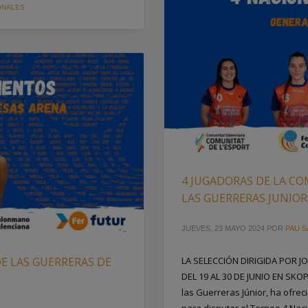
ONALES
4 JUGADORAS DE LA C
LAS GUERRERAS JUNIOR
JUEVES, 23 MAYO 2024
POR
PAU S
E LAS GUERRERAS DE
LA SELECCIÓN DIRIGIDA POR
DEL 19 AL 30 DE JUNIO EN SKO
las Guerreras Júnior, ha ofrec
para disputar el Torneo 4 Naci