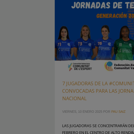
7 JUGADORAS DE LA #COMUN
CONVOCADAS PARA LAS JORNA
NACIONAL
VIERNES, 10 ENERO 2025
POR
PAU SAIZ
LAS JUGADORAS SE CONCENTRARÁN DEL 
FEBRERO EN EL CENTRO DE ALTO RENDI