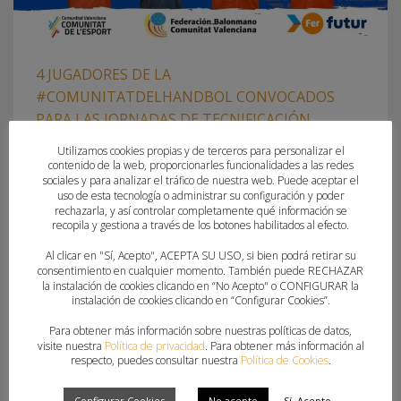
4 JUGADORES DE LA
#COMUNITATDELHANDBOL CONVOCADOS
PARA LAS JORNADAS DE TECNIFICACIÓN
NACIONAL
Utilizamos cookies propias y de terceros para personalizar el
contenido de la web, proporcionarles funcionalidades a las redes
sociales y para analizar el tráfico de nuestra web. Puede aceptar el
MIÉRCOLES, 15 ENERO 2025
POR
PAU SAIZ
uso de esta tecnología o administrar su configuración y poder
rechazarla, y así controlar completamente qué información se
CUATRO JUGADORES SE CONCENTRARÁN DEL 10 AL 17 DE
recopila y gestiona a través de los botones habilitados al efecto.
FEBRERO EN EL CAR DE SIERRA NEVADA
Al clicar en "Sí, Acepto", ACEPTA SU USO, si bien podrá retirar su
consentimiento en cualquier momento. También puede RECHAZAR
la instalación de cookies clicando en “No Acepto" o CONFIGURAR la
PUBLICADO EN
CLUBES
,
FEDERACION
,
SELECCIONES NACIONALES
instalación de cookies clicando en “Configurar Cookies”.
ETIQUETADO BAJO:
AGUSTIN SORIA
,
ARNAU LLUCH
,
CAR SIERRA
Para obtener más información sobre nuestras políticas de datos,
NEVADA
,
CONVOCATORIAS NACIONALES
,
DANIEL BERNA
,
SAUL PEINADO
visite nuestra
Política de privacidad
. Para obtener más información al
respecto, puedes consultar nuestra
Política de Cookies
.
Configurar Cookies
No acepto
Sí, Acepto