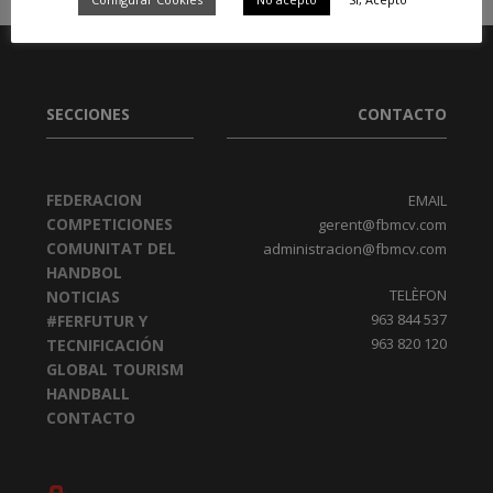
SECCIONES
CONTACTO
FEDERACION
EMAIL
COMPETICIONES
gerent@fbmcv.com
COMUNITAT DEL
administracion@fbmcv.com
HANDBOL
TELÈFON
NOTICIAS
963 844 537
#FERFUTUR Y
963 820 120
TECNIFICACIÓN
GLOBAL TOURISM
HANDBALL
CONTACTO