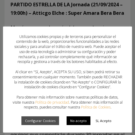
PARTIDO ESTRELLA DE LA Jornada (21/09/2024 –
19:00h) – Atticgo Elche : Super Amara Bera Bera
Monóvar acoge después del verano la primera
concentración de las selecciones autonómicas de
Utilizamos cookies propias y de terceros para personalizar el
contenido de la web, proporcionarles funcionalidades a las redes
la Comunitat Valenciana de la temporada
sociales y para analizar el tráfico de nuestra web. Puede aceptar el
uso de esta tecnología o administrar su configuración y poder
2024/2025. Dentro del Proyecto FER Futur, las
rechazarla, y así controlar completamente qué información se
categorías infantil y cadete contarán con dos
recopila y gestiona a través de los botones habilitados al efecto.
sesiones de trabajo. La infantil femenina de 12:30
Al clicar en "Sí, Acepto", ACEPTA SU USO, si bien podrá retirar su
consentimiento en cualquier momento. También puede RECHAZAR
a 14:00 y de 18:00 a 19:30, la categoría infantil
la instalación de cookies clicando en “No Acepto" o CONFIGURAR la
masculina de 09:30 a 11:00 y de 15:00 a 16:30. En la
instalación de cookies clicando en “Configurar Cookies”.
categoría cadete tanto femenina como masculina
Para obtener más información sobre nuestras políticas de datos,
visite nuestra
Política de privacidad
. Para obtener más información al
entrenarán de 11:00 a 12:30 y de 16:30 a 18:00.
respecto, puedes consultar nuestra
Política de Cookies
.
Este fin de semana dará comienzo la Primera
Configurar Cookies
No acepto
Sí, Acepto
Nacional Masculina con la presencia de hasta 9
equipos que competirán durante 30 jornadas en el