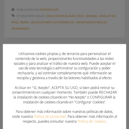
PUBLICADO EN
FEDERACION
ETIQUETADO BAJO:
CESA COSTA BLANCA 2023
,
MANUEL JAVALOYES
,
RAÚL REINA
,
SELECCIONES AUTONÓMICAS
,
UNIVERSIDAD MIGUEL
HERNÁNDEZ
Utilizamos cookies propias y de terceros para personalizar el
contenido de la web, proporcionarles funcionalidades a las redes
sociales y para analizar el tráfico de nuestra web. Puede aceptar el
uso de esta tecnología o administrar su configuración y poder
rechazarla, y así controlar completamente qué información se
recopila y gestiona a través de los botones habilitados al efecto.
Al clicar en "Sí, Acepto", ACEPTA SU USO, si bien podrá retirar su
consentimiento en cualquier momento. También puede RECHAZAR
la instalación de cookies clicando en “No Acepto" o CONFIGURAR la
instalación de cookies clicando en “Configurar Cookies”.
Para obtener más información sobre nuestras políticas de datos,
visite nuestra
Política de privacidad
. Para obtener más información al
respecto, puedes consultar nuestra
Política de Cookies
.