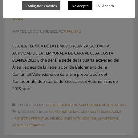
Configurar Cookies
No acepto
Sí, Acepto
ELCHE, CUARTA PARADA DEL CAMINO AL CESA
2023
MARTES, 18 OCTUBRE 2022
POR
PAU SAIZ
EL ÁREA TÉCNICA DE LA FBMCV ORGANIZA LA CUARTA
ACTIVIDAD DE LA TEMPORADA DE CARA AL CESA COSTA
BLANCA 2023 Elche será la sede de la cuarta actividad del
Área Técnica de la Federación de Balonmano de la
Comunitat Valenciana de cara a la preparación del
Campeonato de España de Selecciones Autonómicas de
2023, que
PUBLICADO EN
CLUBES
,
FEDERACION
,
SELECCIONES AUTONOMICAS
ETIQUETADO BAJO:
AJUNTAMENT D'ELX
,
CESA COSTA BLANCA 2023
,
PROYECTO FER FUTUR
,
SELECCIONES AUTONÓMICAS
,
UNIVERSIDAD
MIGUEL HERNÁNDEZ