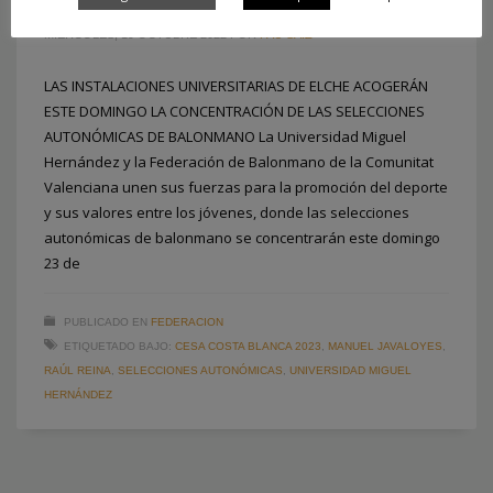
MIÉRCOLES, 19 OCTUBRE 2022
POR
PAU SAIZ
LAS INSTALACIONES UNIVERSITARIAS DE ELCHE ACOGERÁN
ESTE DOMINGO LA CONCENTRACIÓN DE LAS SELECCIONES
AUTONÓMICAS DE BALONMANO La Universidad Miguel
Hernández y la Federación de Balonmano de la Comunitat
Valenciana unen sus fuerzas para la promoción del deporte
y sus valores entre los jóvenes, donde las selecciones
autonómicas de balonmano se concentrarán este domingo
23 de
PUBLICADO EN
FEDERACION
ETIQUETADO BAJO:
CESA COSTA BLANCA 2023
,
MANUEL JAVALOYES
,
RAÚL REINA
,
SELECCIONES AUTONÓMICAS
,
UNIVERSIDAD MIGUEL
HERNÁNDEZ