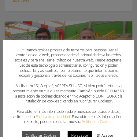
JAVALOYES
Utilizamos cookies propias y de terceros para personalizar el
contenido de la web, proporcionarles funcionalidades a las redes
sociales y para analizar el tráfico de nuestra web. Puede aceptar el
uso de esta tecnología o administrar su configuración y poder
rechazarla, y así controlar completamente qué información se
recopila y gestiona a través de los botones habilitados al efecto.
Al clicar en "Sí, Acepto", ACEPTA SU USO, si bien podrá retirar su
consentimiento en cualquier momento. También puede RECHAZAR
la instalación de cookies clicando en “No Acepto" o CONFIGURAR la
instalación de cookies clicando en “Configurar Cookies”.
Para obtener más información sobre nuestras políticas de datos,
visite nuestra
Política de privacidad
. Para obtener más información al
LA UNIVERSIDAD MIGUEL HERNÁNDEZ Y LA
respecto, puedes consultar nuestra
Política de Cookies
.
FBMCV, UNIDOS POR LA PROMOCIÓN DEL
DEPORTE
Configurar Cookies
No acepto
Sí, Acepto