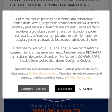
ESTE FIN DE SEMANA SU CAMINO A LA GRAN FIESTA DEL
BALONMANO BASE DE LA COMUNITAT Tras las Finales de
Nivel 2 y los cruces del pasado fin de semana, arranca la
Utilizamos cookies propias y de terceros para personalizar el
fase autonómica de los Jocs Esportius. Las categorías
contenido de la web, proporcionarles funcionalidades a las redes
sociales y para analizar el tráfico de nuestra web. Puede aceptar el
infantil y cadetes se preparan para
uso de esta tecnología o administrar su configuración y poder
rechazarla, y así controlar completamente qué información se
recopila y gestiona a través de los botones habilitados al efecto.
PUBLICADO EN
CLUBES
,
FEDERACION
ETIQUETADO BAJO:
CADETE FEMENINA
,
CADETE MASCULINA
,
Al clicar en "Sí, Acepto", ACEPTA SU USO, si bien podrá retirar su
consentimiento en cualquier momento. También puede RECHAZAR
INFANTIL FEMENINA
,
INFANTIL MASCULINA
,
JOCS ESPORTIUS
la instalación de cookies clicando en “No Acepto" o CONFIGURAR la
instalación de cookies clicando en “Configurar Cookies”.
Para obtener más información sobre nuestras políticas de datos,
visite nuestra
Política de privacidad
. Para obtener más información al
respecto, puedes consultar nuestra
Política de Cookies
.
Configurar Cookies
No acepto
Sí, Acepto