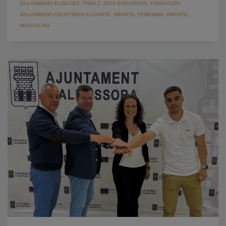
BALONMANO ELDA CEE
,
FINALS JOCS ESPORTIUS
,
FUNDACIÓN
BALONMANO AGUSTINOS ALICANTE
,
INFANTIL FEMENINA
,
INFANTIL
MASCULINA