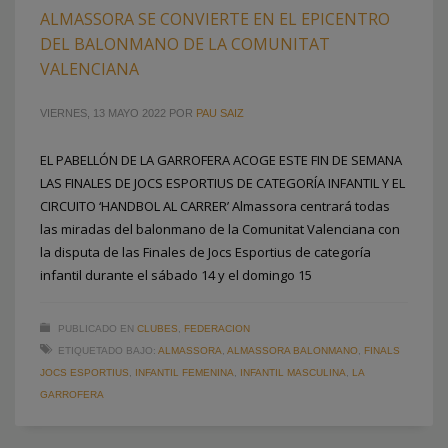
ALMASSORA SE CONVIERTE EN EL EPICENTRO
DEL BALONMANO DE LA COMUNITAT
VALENCIANA
VIERNES, 13 MAYO 2022
POR
PAU SAIZ
EL PABELLÓN DE LA GARROFERA ACOGE ESTE FIN DE SEMANA
LAS FINALES DE JOCS ESPORTIUS DE CATEGORÍA INFANTIL Y EL
CIRCUITO ‘HANDBOL AL CARRER’ Almassora centrará todas
las miradas del balonmano de la Comunitat Valenciana con
la disputa de las Finales de Jocs Esportius de categoría
infantil durante el sábado 14 y el domingo 15
PUBLICADO EN
CLUBES
,
FEDERACION
ETIQUETADO BAJO:
ALMASSORA
,
ALMASSORA BALONMANO
,
FINALS
JOCS ESPORTIUS
,
INFANTIL FEMENINA
,
INFANTIL MASCULINA
,
LA
GARROFERA