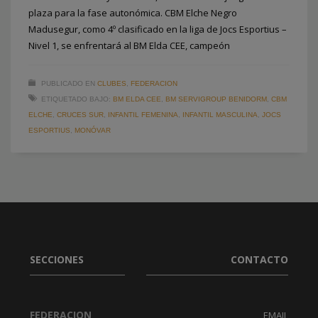
plaza para la fase autonómica. CBM Elche Negro
Madusegur, como 4º clasificado en la liga de Jocs Esportius –
Nivel 1, se enfrentará al BM Elda CEE, campeón
PUBLICADO EN
CLUBES
,
FEDERACION
ETIQUETADO BAJO:
BM ELDA CEE
,
BM SERVIGROUP BENIDORM
,
CBM
ELCHE
,
CRUCES SUR
,
INFANTIL FEMENINA
,
INFANTIL MASCULINA
,
JOCS
ESPORTIUS
,
MONÓVAR
SECCIONES
CONTACTO
FEDERACION
EMAIL