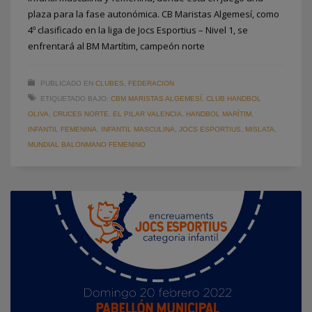
plaza para la fase autonómica. CB Maristas Algemesí, como
4º clasificado en la liga de Jocs Esportius – Nivel 1, se
enfrentará al BM Martítim, campeón norte
PUBLICADO EN
CLUBES
,
FEDERACION
ETIQUETADO BAJO:
CBM MARISTAS ALGEMESÍ
,
CLUB HANDBOL
OLIVA
,
CRUCES NORTE
,
EL PILAR VALENCIA
,
HANDBOL MARÍTIM
,
INFANTIL FEMENINA
,
INFANTIL MASCULINA
,
JOCS ESPORTIUS
,
MISLATA
,
MUNDIAL BALONMANO FEMENINO