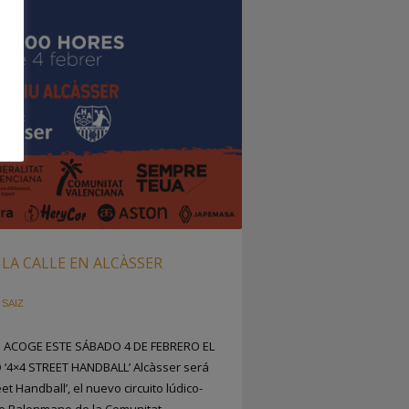
LA CALLE EN ALCÀSSER
 SAIZ
D ACOGE ESTE SÁBADO 4 DE FEBRERO EL
‘4×4 STREET HANDBALL’ Alcàsser será
et Handball’, el nuevo circuito lúdico-