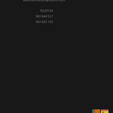
administracion@fbmcv.com
TELÈFON
963 844 537
963 820 120