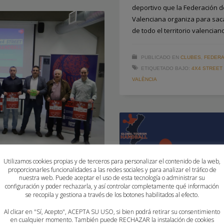
deportivo que la Federación 
Valenciana organiza para sacar
de todo el territorio valencian
PUBLICADO EN
CLUBES
,
FEDERA
ETIQUETADO BAJO:
4X4 STREET
VALÈNCIA
Utilizamos cookies propias y de terceros para personalizar el contenido de la web,
proporcionarles funcionalidades a las redes sociales y para analizar el tráfico de
nuestra web. Puede aceptar el uso de esta tecnología o administrar su
TA DEL BALONMANO
configuración y poder rechazarla, y así controlar completamente qué información
se recopila y gestiona a través de los botones habilitados al efecto.
Al clicar en "Sí, Acepto", ACEPTA SU USO, si bien podrá retirar su consentimiento
en cualquier momento. También puede RECHAZAR la instalación de cookies