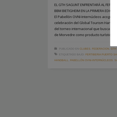
EL GTH SAGUNT ENFRENTARÁ AL FERTIB
BBM BIETIGHEIM EN LA PRIMERA EDICI
El Pabellón OVNI-Internúcleos acogerá
celebración del Global Tourism Handbal
del torneo internacional que busca posi
de Morvedre como producto turístico
PUBLICADO EN
CLUBES
,
FEDERACION
,
GTH
ETIQUETADO BAJO:
FERTIBERIA PUERTO S
HANDBALL
,
PABELLÓN OVNI-INTERNÚCLEOS
,
S