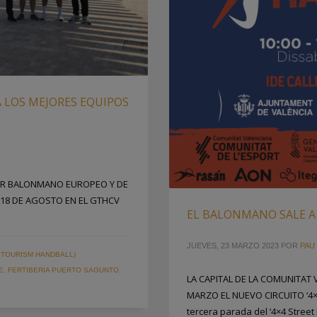
A LOS MEJORES EQUIPOS
OR BALONMANO EUROPEO Y DE
18 DE AGOSTO EN EL GTHCV
EL BALONMANO SALE A 
JUEVES, 23 MARZO 2023
POR
PAU 
 TOURISM HANDBALL)
E
,
FERTIBERIA PUERTO SAGUNTO
,
LA CAPITAL DE LA COMUNITAT
MARZO EL NUEVO CIRCUITO ‘4×4
tercera parada del ‘4×4 Street 