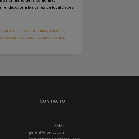
de Balonmano de la Comunitat
 el deporte a las calles de localidades
CION
,
GTH (GLOBAL TOURISM HANDBALL)
 HANDBALL
,
ALCÀSSER
,
GLOBAL TOURISM
CONTACTO
EMAIL
gerent@fbmcv.com