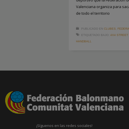
deportivo que la Federación 
Valenciana organiza para sacar
de todo el territorio
PUBLICADO EN
CLUBES
,
FEDERA
ETIQUETADO BAJO:
4X4 STREET
HANDBALL
¡Síguenos en las redes sociales!