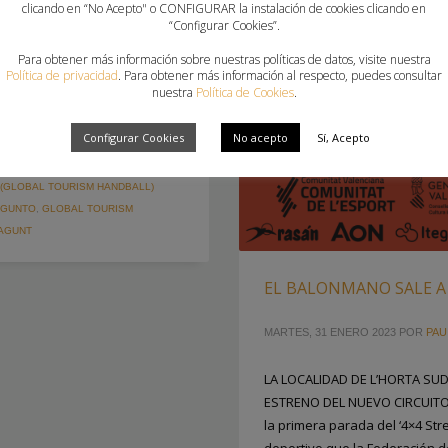
clicando en “No Acepto" o CONFIGURAR la instalación de cookies clicando en
ERIA PUERTO SAGUNTO Y EL SG
“Configurar Cookies”.
ÓN DEL TORNEO INTERNACIONAL
Para obtener más información sobre nuestras políticas de datos, visite nuestra
 este sábado 11 de marzo la
Política de privacidad
. Para obtener más información al respecto, puedes consultar
l Sagunt, la primera edición
nuestra
Política de Cookies
.
cionar la capital de El Camp
Configurar Cookies
No acepto
Sí, Acepto
 (GLOBAL TOURISM HANDBALL)
AGUNTO
,
GLOBAL TOURISM
AGUNT
EL BALONMANO SALE A 
MARTES, 31 ENERO 2023
POR
PAU
LA LOCALIDAD DE L’HORTA SU
ESTRENO DEL NUEVO CIRCUITO 
la primera parada del ‘4×4 Stre