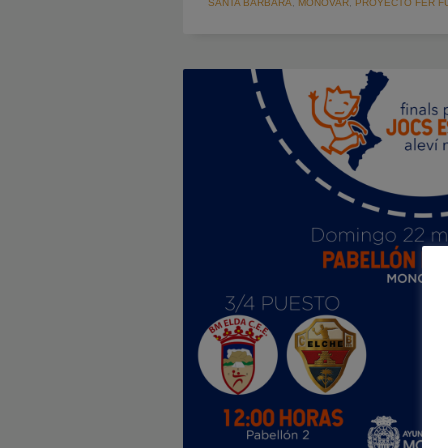
SANTA BÁRBARA
,
MONÓVAR
,
PROYECTO FER F