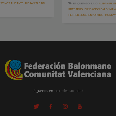
STINOS ALICANTE
,
HISPANITAS BM
ETIQUETADO BAJO:
ALEVÍN FEM
PRESTIGIO
,
FUNDACIÓN BALONMANO
PETRER
,
JOCS ESPORTIUS
,
MONÓV
¡Síguenos en las redes sociales!