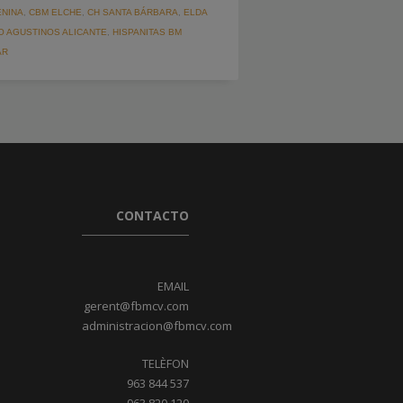
ENINA
,
CBM ELCHE
,
CH SANTA BÁRBARA
,
ELDA
 AGUSTINOS ALICANTE
,
HISPANITAS BM
AR
CONTACTO
EMAIL
gerent@fbmcv.com
administracion@fbmcv.com
TELÈFON
963 844 537