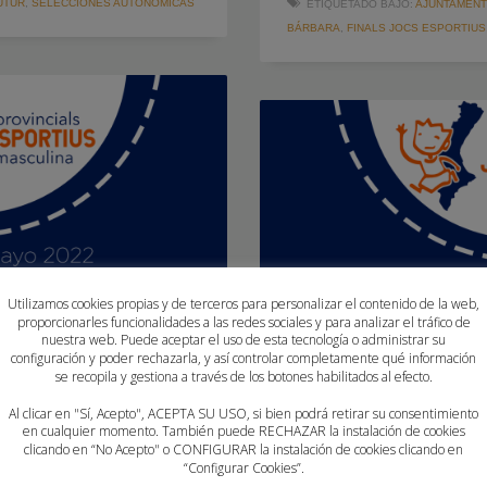
UTUR
,
SELECCIONES AUTONÓMICAS
ETIQUETADO BAJO:
AJUNTAMENT
BÁRBARA
,
FINALS JOCS ESPORTIUS
Utilizamos cookies propias y de terceros para personalizar el contenido de la web,
proporcionarles funcionalidades a las redes sociales y para analizar el tráfico de
nuestra web. Puede aceptar el uso de esta tecnología o administrar su
configuración y poder rechazarla, y así controlar completamente qué información
se recopila y gestiona a través de los botones habilitados al efecto.
Al clicar en "Sí, Acepto", ACEPTA SU USO, si bien podrá retirar su consentimiento
en cualquier momento. También puede RECHAZAR la instalación de cookies
clicando en “No Acepto" o CONFIGURAR la instalación de cookies clicando en
“Configurar Cookies”.