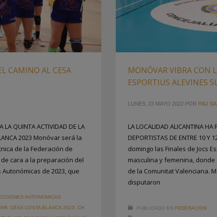
L CAMINO AL CESA
MONÓVAR VIBRA CON LA
ESPORTIUS ALEVINES S
LUNES, 23 MAYO 2022
POR
PAU SA
A LA QUINTA ACTIVIDAD DE LA
LA LOCALIDAD ALICANTINA HA
ANCA 2023 Monóvar será la
DEPORTISTAS DE ENTRE 10 Y 1
cnica de la Federación de
domingo las Finales de Jocs Es
de cara a la preparación del
masculina y femenina, donde 
 Autonómicas de 2023, que
de la Comunitat Valenciana. M
disputaron
ECCIONES AUTONOMICAS
VAR
,
CESA COSTA BLANCA 2023
,
CH
PUBLICADO EN
FEDERACION