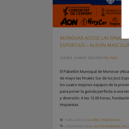
MONÓVAR ACOGE LAS FINALES 
ESPORTIUS – ALEVÍN MASCULI
JUEVES, 19 MAYO 2022
POR
PAU SAIZ
El Pabellón Municipal de Monóvar (Alic
de mayo las Finales Sur de los Jocs Esp
los cuatro mejores equipos de la provin
para poner la guinda perfecta a una t
y diversión. A las 12:00 horas, Fundació
Hispanitas
PUBLICADO EN
CLUBES
,
FEDERACION
ETIQUETADO BAJO:
ALEVÍN FEMENINA
,
BAL