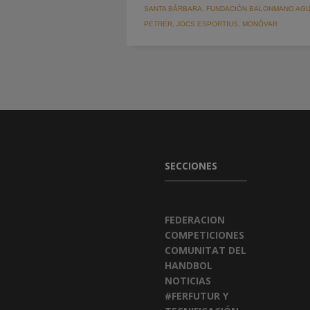
SANTA BÁRBARA
,
FUNDACIÓN BALONMANO AGU
PETRER
,
JOCS ESPORTIUS
,
MONÓVAR
SECCIONES
FEDERACION
COMPETICIONES
COMUNITAT DEL
HANDBOL
NOTICIAS
#FERFUTUR Y