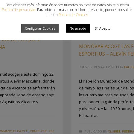
Para obtener más información sobre nuestras políticas de datos, visite nuestra
Política de privacidad
. Para obtener más información al respecto, puedes consultar
nuestra
Política de Cookies
.
Configurar Cookies
No acepto
Sí, Acepto
SUR DE LOS JOCS
MONÓVAR ACOGE LAS FI
NA
ESPORTIUS – ALEVÍN F
JUEVES, 19 MAYO 2022
POR
PAU S
ante) acogerá este domingo 22
ortius Alevín Masculina, donde
El Pabellón Municipal de Monó
cia de Alicante se enfrentarán
de mayo las Finales Sur de lo
emporada llena de aprendizaje
los cuatro mejores equipos de
n Agustinos Alicante y
para poner la guinda perfect
y diversión. A las 10:30 horas,
Hispanitas
ONMANO ELDA CEE
,
CBM ELCHE
,
CH
PUBLICADO EN
CLUBES
,
FEDERA