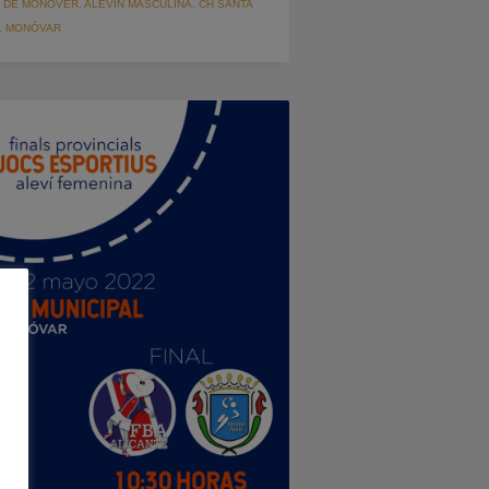
 DE MONÒVER
,
ALEVÍN MASCULINA
,
CH SANTA
,
MONÓVAR