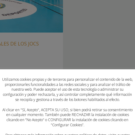
LES DE LOS JOCS
 A MÁS DE UN CENTENAR DE
Utilizamos cookies propias y de terceros para personalizar el contenido de la web,
proporcionarles funcionalidades a las redes sociales y para analizar el tráfico de
onóvar ha acogido este
nuestra web. Puede aceptar el uso de esta tecnología o administrar su
ur de las categorías alevín
configuración y poder rechazarla, y así controlar completamente qué información
o cita futuro del balonmano
se recopila y gestiona a través de los botones habilitados al efecto.
 centenar de deportistas
Al clicar en "Sí, Acepto", ACEPTA SU USO, si bien podrá retirar su consentimiento
en cualquier momento. También puede RECHAZAR la instalación de cookies
clicando en “No Acepto" o CONFIGURAR la instalación de cookies clicando en
“Configurar Cookies”.