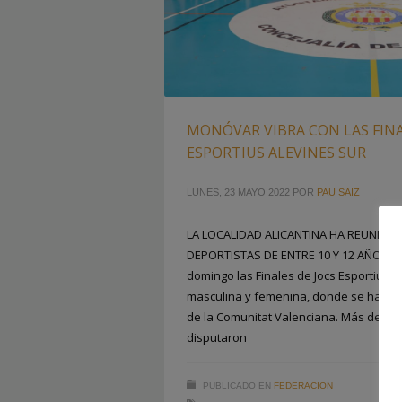
MONÓVAR VIBRA CON LAS FINA
ESPORTIUS ALEVINES SUR
LUNES, 23 MAYO 2022
POR
PAU SAIZ
LA LOCALIDAD ALICANTINA HA REUNIDO
DEPORTISTAS DE ENTRE 10 Y 12 AÑOS M
domingo las Finales de Jocs Esportius S
masculina y femenina, donde se ha dad
de la Comunitat Valenciana. Más de un
disputaron
PUBLICADO EN
FEDERACION