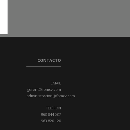
CONTACTO
EMAIL
gerent@fbmcv.com
administracion@fbmcv.com
TELÈFON
963 844 537
963 820 120