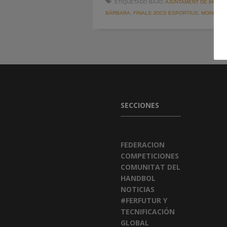
ETIQUETADO BAJO:
AJUNTAMENT DE MONÒ
BÁRBARA
,
FINALS JOCS ESPORTIUS
,
MONÓVAR
SECCIONES
FEDERACION
COMPETICIONES
COMUNITAT DEL
HANDBOL
NOTICIAS
#FERFUTUR Y
TECNIFICACIÓN
GLOBAL