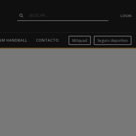
LOGIN
SM HANDBALL
CONTACTO
MiSquad
Seguro deportivo