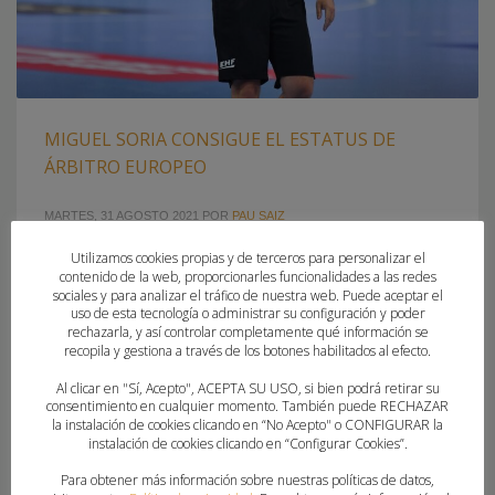
MIGUEL SORIA CONSIGUE EL ESTATUS DE
ÁRBITRO EUROPEO
MARTES, 31 AGOSTO 2021
POR
PAU SAIZ
Utilizamos cookies propias y de terceros para personalizar el
TRAS CUATRO TEMPORADAS COMO CANDIDATO, CONSIGUE
contenido de la web, proporcionarles funcionalidades a las redes
EL ASCENSO JUNTO A SU PAREJA ARBITRAL DAVID MONJO
sociales y para analizar el tráfico de nuestra web. Puede aceptar el
uso de esta tecnología o administrar su configuración y poder
La European Handball Federation ha comunicado a la Real
rechazarla, y así controlar completamente qué información se
Federación Española de Balonmano su decisión de otorgar
recopila y gestiona a través de los botones habilitados al efecto.
a los colegiados Miguel Soria y David Monjo la categoría
Al clicar en "Sí, Acepto", ACEPTA SU USO, si bien podrá retirar su
de “Árbitros Continentales”. Ambos son pareja arbitral en
consentimiento en cualquier momento. También puede RECHAZAR
la Liga Sacyr Asobal, la máxima categoría del balonmano
la instalación de cookies clicando en “No Acepto" o CONFIGURAR la
instalación de cookies clicando en “Configurar Cookies”.
masculino español, contando con una dilatada experiencia.
Para obtener más información sobre nuestras políticas de datos,