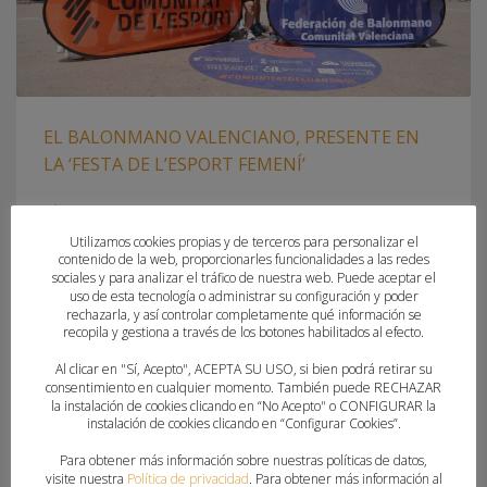
EL BALONMANO VALENCIANO, PRESENTE EN
LA ‘FESTA DE L’ESPORT FEMENÍ’
SÁBADO, 21 MAYO 2022
POR
PAU SAIZ
Utilizamos cookies propias y de terceros para personalizar el
contenido de la web, proporcionarles funcionalidades a las redes
MÁS DE UN CENTENAR DE JUGADORAS HAN ACUDIDO A LA
sociales y para analizar el tráfico de nuestra web. Puede aceptar el
MATINAL DEPORTIVA ORGANIZADA POR LA FUNDACIÓN
uso de esta tecnología o administrar su configuración y poder
DEPORTIVA MUNICIPAL DE VALENCIA La Plaza del
rechazarla, y así controlar completamente qué información se
recopila y gestiona a través de los botones habilitados al efecto.
Ayuntamiento de València se ha transformado este sábado
para recibir la primera edición de la ‘Festa de l’Esport
Al clicar en "Sí, Acepto", ACEPTA SU USO, si bien podrá retirar su
consentimiento en cualquier momento. También puede RECHAZAR
Femení’, una jornada lúdico-deportiva organizada por la
la instalación de cookies clicando en “No Acepto" o CONFIGURAR la
Fundación Deportiva y que ha contado con
instalación de cookies clicando en “Configurar Cookies”.
Para obtener más información sobre nuestras políticas de datos,
PUBLICADO EN
CLUBES
,
FEDERACION
visite nuestra
Política de privacidad
. Para obtener más información al