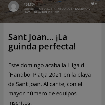
0
FBMCV
VIERNES, 11 JUNIO 2021
/
PUBLICADO EN
BALONMANO
PLAYA
,
FEDERACION
,
PORTADA
Sant Joan… ¡La
guinda perfecta!
Este domingo acaba la Lliga d
´Handbol Platja 2021 en la playa
de Sant Joan, Alicante, con el
mayor número de equipos
inscritos.