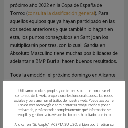
próximo año 2022 en la Copa de España de
Torrox (
consulta la clasificación general
). Para
aquellos equipos que ya hayan participado en las
dos sedes anteriores y que también lo hagan en
esta, los puntos conseguidos en Sant Joan los
multiplicarán por tres, con lo cual, Gandía en
Absoluto Masculino tiene muchas posibilidades de
adelantar a BMP Buri si hacen buenos resultados.
Toda la emoción, el próximo domingo en Alicante,
¿te lo vas a perder? Promete espectáculo.
Utilizamos cookies propias y de terceros para personalizar el
contenido de la web, proporcionarles funcionalidades a las redes
sociales y para analizar el tráfico de nuestra web. Puede aceptar el
uso de esta tecnología o administrar su configuración y poder
rechazarla, y así controlar completamente qué información se
recopila y gestiona a través de los botones habilitados al efecto.
Al clicar en "Sí, Acepto", ACEPTA SU USO, si bien podrá retirar su