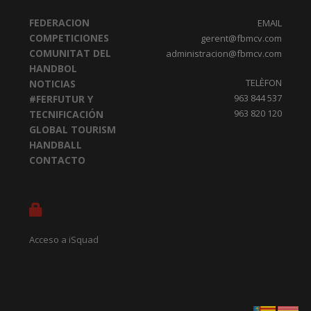
FEDERACION
EMAIL
COMPETICIONES
gerent@fbmcv.com
COMUNITAT DEL
administracion@fbmcv.com
HANDBOL
TELÈFON
NOTICIAS
963 844 537
#FERFUTUR Y
963 820 120
TECNIFICACIÓN
GLOBAL TOURISM
HANDBALL
CONTACTO
Acceso a iSquad