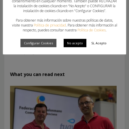
consentimiento en cualquier momento. También puede RECHAZAR
la instalación de cookies clicando en “No Acepto" o CONFIGURAR la
instalación de cookies clicando en “Configurar Cookies”.
Para obtener más información sobre nuestras políticas de datos,
visite nuestra
Política de privacidad
. Para obtener más información al
respecto, puedes consultar nuestra
Política de Cookies
.
Configurar Cookies
No acepto
Sí, Acepto
What you can read next