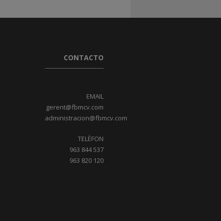
CONTACTO
EMAIL
gerent@fbmcv.com
administracion@fbmcv.com
TELÈFON
963 844 537
963 820 120