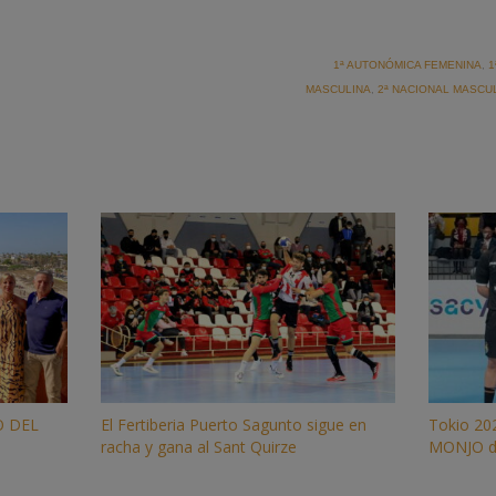
1ª AUTONÓMICA FEMENINA
,
1
MASCULINA
,
2ª NACIONAL MASCU
O DEL
El Fertiberia Puerto Sagunto sigue en
Tokio 20
racha y gana al Sant Quirze
MONJO de