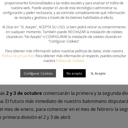
proporcionarles funcionalidades a las redes sociales y para analizar el tráfico de
ube.com/user/FBMCV
nuestra web. Puede aceptar el uso de esta tecnología o administrar su
configuración y poder rechazarla, y así controlar completamente qué información
 la
2ª Nacional Masculina
, las categorías estrella del balo
se recopila y gestiona a través de los botones habilitados al efecto.
la FBMCV en arrancar. El fin de semana del 25 y 26 de sep
Al clicar en "Sí, Acepto", ACEPTA SU USO, si bien podrá retirar su consentimiento
en cualquier momento. También puede RECHAZAR la instalación de cookies
 para buscar sucesores a los actuales campeones, el
CH Be
clicando en “No Acepto" o CONFIGURAR la instalación de cookies clicando en
onmano Castellón
en 2ª Nacional Masculina.
“Configurar Cookies”.
Para obtener más información sobre nuestras políticas de datos, visite nuestra
e octubre
, los días 2 y 3, es la fecha marcada por la
Asambl
Política de privacidad
. Para obtener más información al respecto, puedes consultar
nuestra
Política de Cookies
.
petición en la
1ª Autonómica
masculina y femenina. 18 jorna
ril, fecha marcada para la Final Autonómica que cederá el te
Configurar Cookies
No acepto
Sí, Acepto
menina y del
Viveros Más de Valero Alto Palancia
en el lad
ías
2 y 3 de octubre
comenzarán la primera y la segunda divi
na. El futuro más inmediato de nuestro balonmano disputará
del mes de enero, para comenzar en el mes de febrero la se
 primera división el 2 y 3 de abril.