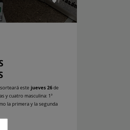
2
S
S
 sorteará este
jueves 26
de
s y cuatro masculina: 1ª
mo la primera y la segunda