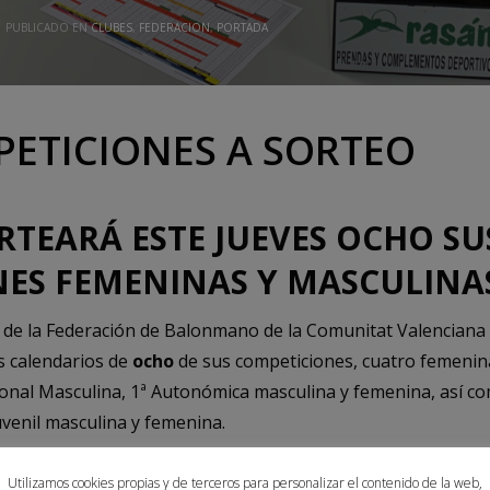
PUBLICADO EN
CLUBES
,
FEDERACION
,
PORTADA
ETICIONES A SORTEO
RTEARÁ ESTE JUEVES OCHO SU
ES FEMENINAS Y MASCULINA
de la Federación de Balonmano de la Comunitat Valenciana
s calendarios de
ocho
de sus competiciones, cuatro femenina
onal Masculina, 1ª Autonómica masculina y femenina, así co
Juvenil masculina y femenina.
e sortearán
en directo
a través del canal de Youtube de la
Utilizamos cookies propias y de terceros para personalizar el contenido de la web,