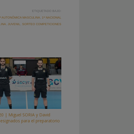
ETIQUETADO BAJO:
ª AUTONÓMICA MASCULINA
,
1ª NACIONAL
LINA
,
JUVENIL
,
SORTEO COMPETICIONES
20 | Miguel SORIA y David
signados para el preparatorio