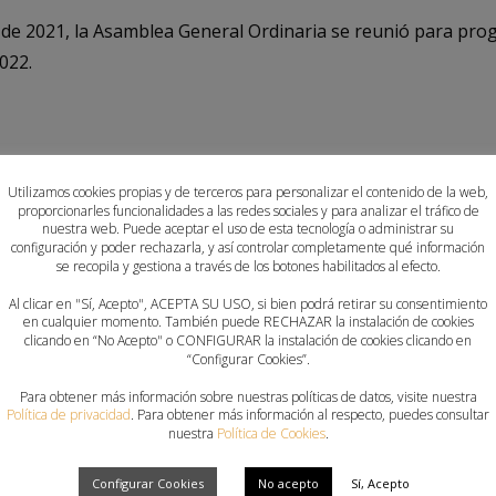
o de 2021, la Asamblea General Ordinaria se reunió para pro
022.
 para la temporada 2021-2022.
Utilizamos cookies propias y de terceros para personalizar el contenido de la web,
da 2021-2022.
proporcionarles funcionalidades a las redes sociales y para analizar el tráfico de
embros asambleístas.
nuestra web. Puede aceptar el uso de esta tecnología o administrar su
configuración y poder rechazarla, y así controlar completamente qué información
se recopila y gestiona a través de los botones habilitados al efecto.
 en el documento adjunto:
Al clicar en "Sí, Acepto", ACEPTA SU USO, si bien podrá retirar su consentimiento
en cualquier momento. También puede RECHAZAR la instalación de cookies
clicando en “No Acepto" o CONFIGURAR la instalación de cookies clicando en
“Configurar Cookies”.
Para obtener más información sobre nuestras políticas de datos, visite nuestra
Política de privacidad
. Para obtener más información al respecto, puedes consultar
nuestra
Política de Cookies
.
Configurar Cookies
No acepto
Sí, Acepto