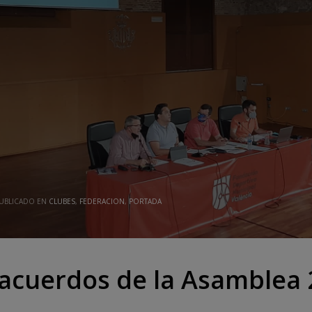
UBLICADO EN
CLUBES
,
FEDERACION
,
PORTADA
 acuerdos de la Asamblea