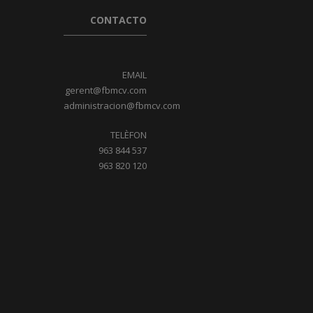
CONTACTO
EMAIL
gerent@fbmcv.com
administracion@fbmcv.com
TELÈFON
963 844 537
963 820 120