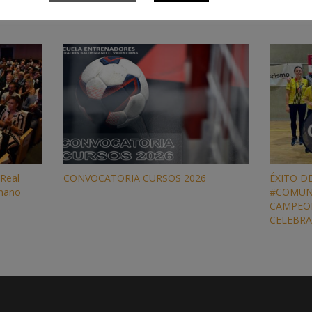
 Real
CONVOCATORIA CURSOS 2026
ÉXITO D
nmano
#COMUN
CAMPEO
CELEBR