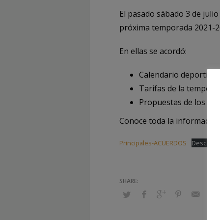
El pasado sábado 3 de juli
próxima temporada 2021-2
En ellas se acordó:
Calendario deportivo
Tarifas de la tempora
Propuestas de los mi
Conoce toda la información
Principales-ACUERDOS
Descarga