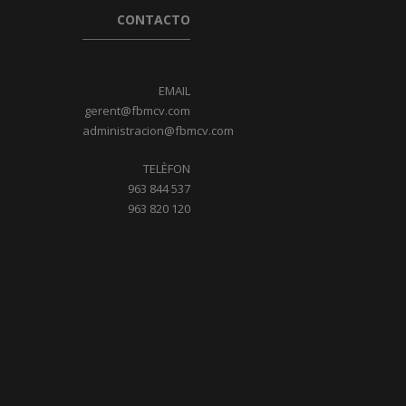
CONTACTO
EMAIL
gerent@fbmcv.com
administracion@fbmcv.com
TELÈFON
963 844 537
963 820 120