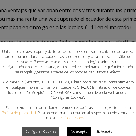
ba ventajas que variaban entre dos y tres durante los prim
u máxima renta una vez superado el ecuador de esta primer
ntajaban en cinco goles a las locales. 6- 11 en el marcador.
or una intratable Andrea Roda, se mantenían muy efectivas, 
. Las de Montse Puche ponían todo su empeño en reducir la 
Utilizamos cookies propias y de terceros para personalizar el contenido de la web,
proporcionarles funcionalidades a las redes sociales y para analizar el tráfico de
. Apretaron los dientes y se mostraron sólidas en defensa, r
nuestra web. Puede aceptar el uso de esta tecnología o administrar su
paros imposibles para la portera visitante. Se marchaban al
configuración y poder rechazarla, y así controlar completamente qué información
se recopila y gestiona a través de los botones habilitados al efecto.
Al clicar en "Sí, Acepto", ACEPTA SU USO, si bien podrá retirar su consentimiento
en cualquier momento. También puede RECHAZAR la instalación de cookies
gunda parte que se antojaba de infarto. Tardaron tres minut
clicando en “No Acepto" o CONFIGURAR la instalación de cookies clicando en
“Configurar Cookies”.
 Carmen Toscano, la más lista de la clase, y tras una rápida
uto después, fue Lorena Zarco quien desequilibró la balanz
Para obtener más información sobre nuestras políticas de datos, visite nuestra
Política de privacidad
. Para obtener más información al respecto, puedes consultar
6 – 15.
nuestra
Política de Cookies
.
un continuo intercambio de golpes entre ambos equipos. Se 
Configurar Cookies
No acepto
Sí, Acepto