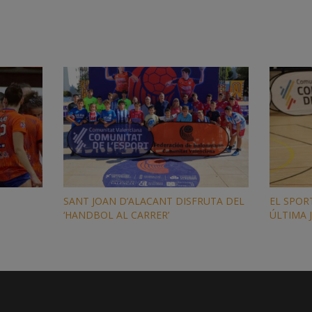
SANT JOAN D’ALACANT DISFRUTA DEL
EL SPORT
‘HANDBOL AL CARRER’
ÚLTIMA 