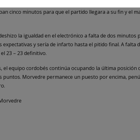
propio Adesal, empataba Morvedre. Ventajas mínimas y efímer
ban cinco minutos para que el partido llegara a su fin y el 
eshizo la igualdad en el electrónico a falta de dos minutos p
s expectativas y sería de infarto hasta el pitido final. A falta
el 23 – 23 definitivo.
, el equipo cordobés continúa ocupando la última posición d
 puntos. Morvedre permanece un puesto por encima, penúlti
ro.
Morvedre