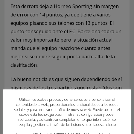
Esta derrota deja a Horneo Sporting sin margen
de error con 14 puntos, ya que tiene a varios
equipos pisando sus talones con 13 puntos. El
punto conseguido ante el F.C. Barcelona cobra un
valor muy importante pero la situación actual
manda que el equipo reaccione cuanto antes
mejor si se quiere seguir por la parte alta de la
clasificación.
La buena noticia es que siguen dependiendo de sí
mismos y de los tres partidos que restan (dos son
en casa). Importantísimo el partido que este
Utilizamos cookies propias y de terceros para personalizar el
domingo 14 a las 12:00 horas les enfrenta al
contenido de la web, proporcionarles funcionalidades a las redes
sociales y para analizar el tráfico de nuestra web. Puede aceptar el
Teucro en el Pitiu Rochel.
uso de esta tecnología o administrar su configuración y poder
rechazarla, y así controlar completamente qué información se
recopila y gestiona a través de los botones habilitados al efecto.
Esperemos que llegue la reacción.