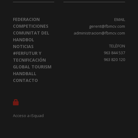
FEDERACION
EMAIL
COMPETICIONES
gerent@fbmcv.com
COMUNITAT DEL
administracion@fbmcv.com
HANDBOL
TELÈFON
NOTICIAS
963 844 537
#FERFUTUR Y
963 820 120
TECNIFICACIÓN
GLOBAL TOURISM
HANDBALL
CONTACTO
Acceso a iSquad