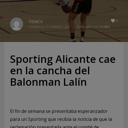
0
FBMCV
DOMINGO, 07 FEBRERO 2021
/
PUBLICADO EN
CLUBES
Sporting Alicante cae
en la cancha del
Balonman Lalín
El fin de semana se presentaba esperanzador
para un Sporting que recibía la noticia de que la
reclamación presentada ante el comité de