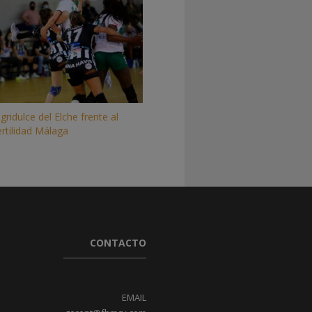
ridulce del Elche frente al
rtilidad Málaga
CONTACTO
EMAIL