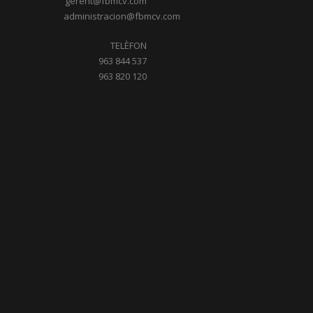
gerent@fbmcv.com
administracion@fbmcv.com
TELÈFON
963 844 537
963 820 120