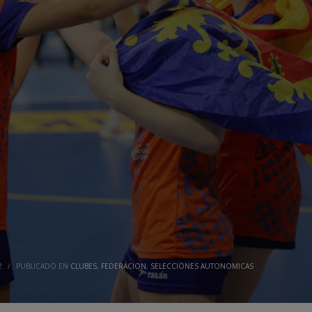
2
/
PUBLICADO EN
CLUBES
,
FEDERACION
,
SELECCIONES AUTONOMICAS