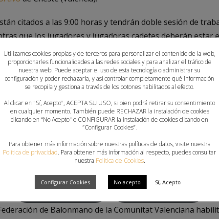
están citados a las 9:00 horas y tendrán doble sesión de traba
ntras que los jugadores y jugadoras cadetes deberán estar e
trenamientos de mañana 11:00 a 12:30 horas y la sesión de ta
Utilizamos cookies propias y de terceros para personalizar el contenido de la web,
proporcionarles funcionalidades a las redes sociales y para analizar el tráfico de
nuestra web. Puede aceptar el uso de esta tecnología o administrar su
configuración y poder rechazarla, y así controlar completamente qué información
se recopila y gestiona a través de los botones habilitados al efecto.
Infantil Femenino
Cadete Masculino
Al clicar en "Sí, Acepto", ACEPTA SU USO, si bien podrá retirar su consentimiento
en cualquier momento. También puede RECHAZAR la instalación de cookies
clicando en “No Acepto" o CONFIGURAR la instalación de cookies clicando en
“Configurar Cookies”.
lón del Complejo Deportivo
de Cheste (València) acogerá la 
s equipos están citados a las 12:00 horas para ejercitarse 
Para obtener más información sobre nuestras políticas de datos, visite nuestra
Política de privacidad
. Para obtener más información al respecto, puedes consultar
sión vespertina de 17:00 a 18:30 horas.
nuestra
Política de Cookies
.
Configurar Cookies
No acepto
Sí, Acepto
Juvenil Masculino
Juvenil Femenino
Federación de Balonmano de la Comunitat Valenciana habilita