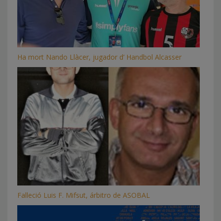
Ha mort Nando Llàcer, jugador d’ Handbol Alcasser
Falleció Luis F. Mifsut, árbitro de ASOBAL