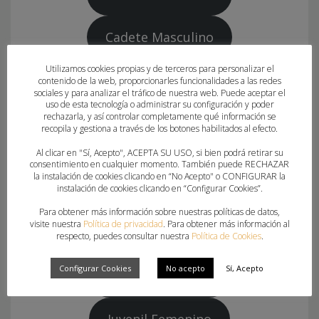
Cadete Masculino
Utilizamos cookies propias y de terceros para personalizar el
Cadete Femenino
contenido de la web, proporcionarles funcionalidades a las redes
sociales y para analizar el tráfico de nuestra web. Puede aceptar el
uso de esta tecnología o administrar su configuración y poder
rechazarla, y así controlar completamente qué información se
recopila y gestiona a través de los botones habilitados al efecto.
Por otro lado, el
Pabellón Municipal de Voleibol
de
Xàtiva (Valencia) será la ubicación de la
Al clicar en "Sí, Acepto", ACEPTA SU USO, si bien podrá retirar su
consentimiento en cualquier momento. También puede RECHAZAR
concentración de las selecciones juveniles el
la instalación de cookies clicando en “No Acepto" o CONFIGURAR la
instalación de cookies clicando en “Configurar Cookies”.
domingo 17 de octubre. Los chicos están citados a
las 9:30 horas y las chicas a las 11:30 horas,
Para obtener más información sobre nuestras políticas de datos,
visite nuestra
Política de privacidad
. Para obtener más información al
regresando al finalizar la actividad de la tarde.
respecto, puedes consultar nuestra
Política de Cookies
.
Configurar Cookies
No acepto
Sí, Acepto
Juvenil Masculino