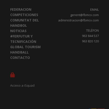
FEDERACION
EMAIL
COMPETICIONES
gerent@fbmcv.com
COMUNITAT DEL
administracion@fbmcv.com
HANDBOL
TELÈFON
NOTICIAS
963 844 537
#FERFUTUR Y
963 820 120
TECNIFICACIÓN
GLOBAL TOURISM
HANDBALL
CONTACTO
Acceso a iSquad