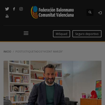
MiSquad
Seguro deportivo
INICIO
POSTS ETIQUETADOS"VICENT MARZÀ"