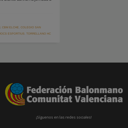
M
,
CBM ELCHE
,
COLEGIO SAN
JOCS ESPORTIUS
,
TORRELLANO HC
¡Síguenos en las redes sociales!