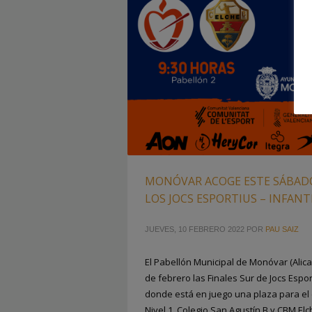
MONÓVAR ACOGE ESTE SÁBADO
LOS JOCS ESPORTIUS – INFANT
JUEVES, 10 FEBRERO 2022
POR
PAU SAIZ
El Pabellón Municipal de Monóvar (Alic
de febrero las Finales Sur de Jocs Esport
donde está en juego una plaza para el c
Nivel 1. Colegio San Agustín B y CBM Elc