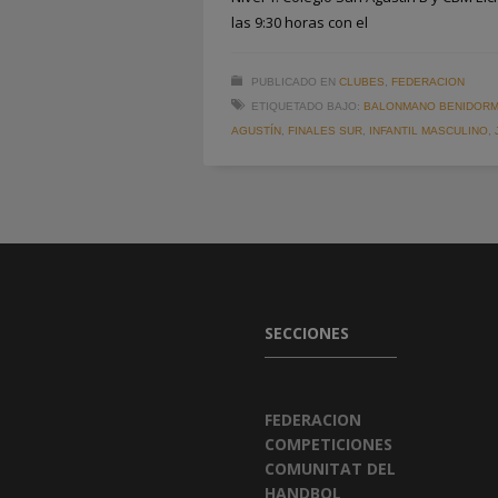
las 9:30 horas con el
PUBLICADO EN
CLUBES
,
FEDERACION
ETIQUETADO BAJO:
BALONMANO BENIDOR
AGUSTÍN
,
FINALES SUR
,
INFANTIL MASCULINO
,
SECCIONES
FEDERACION
COMPETICIONES
COMUNITAT DEL
HANDBOL