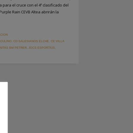
para el cruce con el 4º clasificado del
 Purple Rain CEVB Altea abrirán la
l
CION
CULINO
,
CD SALESIANOS ELCHE
,
CE VILLA
NITAS BM PETRER
,
JOCS ESPORTIUS
,