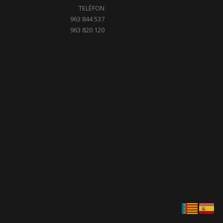
TELÈFON
963 844 537
963 820 120