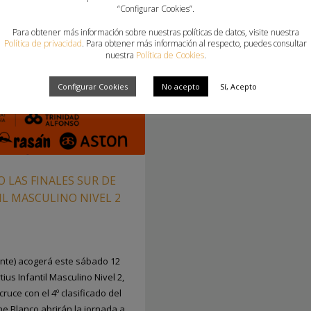
“Configurar Cookies”.
Para obtener más información sobre nuestras políticas de datos, visite nuestra
Política de privacidad
. Para obtener más información al respecto, puedes consultar
nuestra
Política de Cookies
.
Configurar Cookies
No acepto
Sí, Acepto
 LAS FINALES SUR DE
IL MASCULINO NIVEL 2
ante) acogerá este sábado 12
ius Infantil Masculino Nivel 2,
ruce con el 4º clasificado del
he Blanco abrirán la jornada a