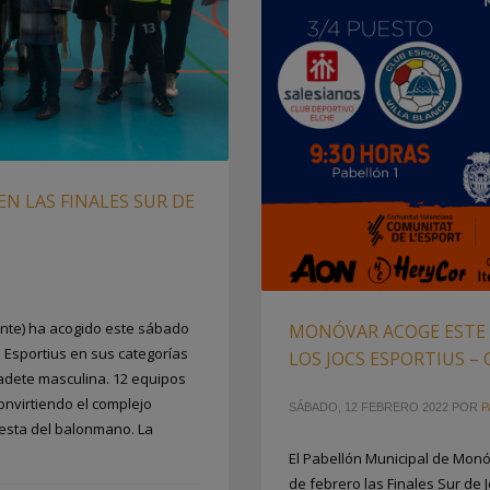
EN LAS FINALES SUR DE
ante) ha acogido este sábado
MONÓVAR ACOGE ESTE 
s Esportius en sus categorías
LOS JOCS ESPORTIUS –
cadete masculina. 12 equipos
convirtiendo el complejo
SÁBADO, 12 FEBRERO 2022
POR
P
iesta del balonmano. La
El Pabellón Municipal de Monó
de febrero las Finales Sur de 