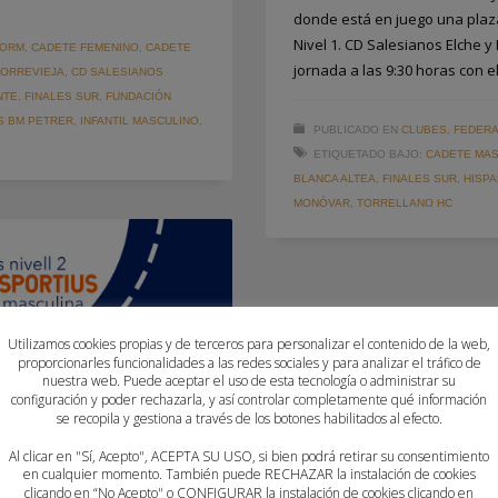
donde está en juego una plaza 
Nivel 1. CD Salesianos Elche y
DORM
,
CADETE FEMENINO
,
CADETE
jornada a las 9:30 horas con e
TORREVIEJA
,
CD SALESIANOS
NTE
,
FINALES SUR
,
FUNDACIÓN
S BM PETRER
,
INFANTIL MASCULINO
,
PUBLICADO EN
CLUBES
,
FEDERA
ETIQUETADO BAJO:
CADETE MAS
BLANCA ALTEA
,
FINALES SUR
,
HISPA
MONÓVAR
,
TORRELLANO HC
Utilizamos cookies propias y de terceros para personalizar el contenido de la web,
proporcionarles funcionalidades a las redes sociales y para analizar el tráfico de
nuestra web. Puede aceptar el uso de esta tecnología o administrar su
configuración y poder rechazarla, y así controlar completamente qué información
se recopila y gestiona a través de los botones habilitados al efecto.
Al clicar en "Sí, Acepto", ACEPTA SU USO, si bien podrá retirar su consentimiento
en cualquier momento. También puede RECHAZAR la instalación de cookies
clicando en “No Acepto" o CONFIGURAR la instalación de cookies clicando en