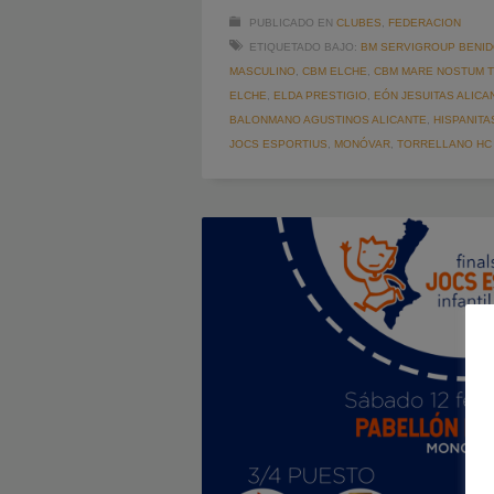
PUBLICADO EN
CLUBES
,
FEDERACION
ETIQUETADO BAJO:
BM SERVIGROUP BENI
MASCULINO
,
CBM ELCHE
,
CBM MARE NOSTUM 
ELCHE
,
ELDA PRESTIGIO
,
EÓN JESUITAS ALICA
BALONMANO AGUSTINOS ALICANTE
,
HISPANITA
JOCS ESPORTIUS
,
MONÓVAR
,
TORRELLANO HC