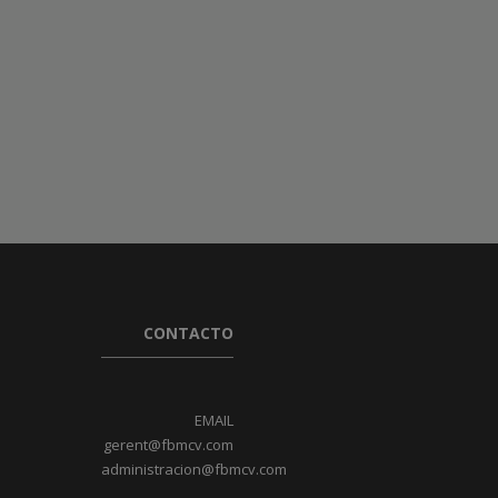
CONTACTO
EMAIL
gerent@fbmcv.com
administracion@fbmcv.com