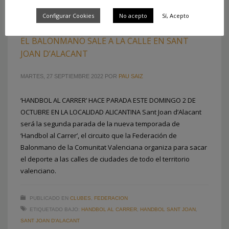
Configurar Cookies
No acepto
Sí, Acepto
EL BALONMANO SALE A LA CALLE EN SANT
JOAN D’ALACANT
MARTES, 27 SEPTIEMBRE 2022
POR
PAU SAIZ
‘HANDBOL AL CARRER’ HACE PARADA ESTE DOMINGO 2 DE
OCTUBRE EN LA LOCALIDAD ALICANTINA Sant Joan d’Alacant
será la segunda parada de la nueva temporada de
‘Handbol al Carrer’, el circuito que la Federación de
Balonmano de la Comunitat Valenciana organiza para sacar
el deporte a las calles de ciudades de todo el territorio
valenciano.
PUBLICADO EN
CLUBES
,
FEDERACION
ETIQUETADO BAJO:
HANDBOL AL CARRER
,
HANDBOL SANT JOAN
,
SANT JOAN D'ALACANT