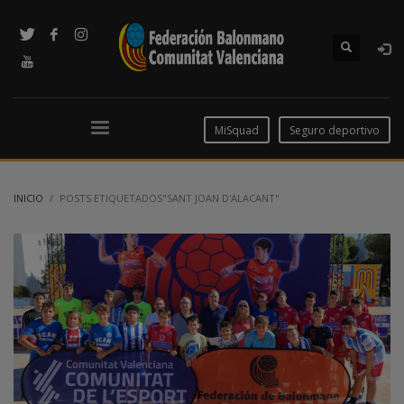
MiSquad
Seguro deportivo
INICIO
POSTS ETIQUETADOS"SANT JOAN D'ALACANT"