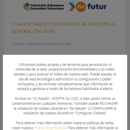
5 VALENCIANOS CONVOCADOS AL CAR CON LA
GENERACIÓN 05/06
JUEVES, 20 ENERO 2022
POR
PAU SAIZ
70 jugadores trabajarán en el Centro de Alto Rendimiento de
Sierra Nevada (Granada) entre el 10 y el 17 de febrero
Utilizamos cookies propias y de terceros para personalizar el
contenido de la web, proporcionarles funcionalidades a las redes
El Centro de Alto Rendimiento de Sierra Nevada abrirá sus
sociales y para analizar el tráfico de nuestra web. Puede aceptar el
puertas el 10 de febrero para acoger a los 70 jóvenes de la
uso de esta tecnología o administrar su configuración y poder
rechazarla, y así controlar completamente qué información se
Generación 2005-2006 citados por el Área Técnica de la Real
recopila y gestiona a través de los botones habilitados al efecto.
Federación Española de Balonmano para
Al clicar en "Sí, Acepto", ACEPTA SU USO, si bien podrá retirar su
consentimiento en cualquier momento. También puede RECHAZAR
PUBLICADO EN
FEDERACION
la instalación de cookies clicando en “No Acepto" o CONFIGURAR la
instalación de cookies clicando en “Configurar Cookies”.
ETIQUETADO BAJO:
BALONMANO MISLATA
,
CAR SIERRA NEVADA
,
CBM
ELCHE
,
CONVOCATORIAS NACIONALES
,
DAVID CARREÑO
,
FAUST
Para obtener más información sobre nuestras políticas de datos,
TALENS
,
FUNDACIÓN AGUSTINOS ALICANTE
,
GENERACIÓN 2006-07
,
visite nuestra
Política de privacidad
. Para obtener más información al