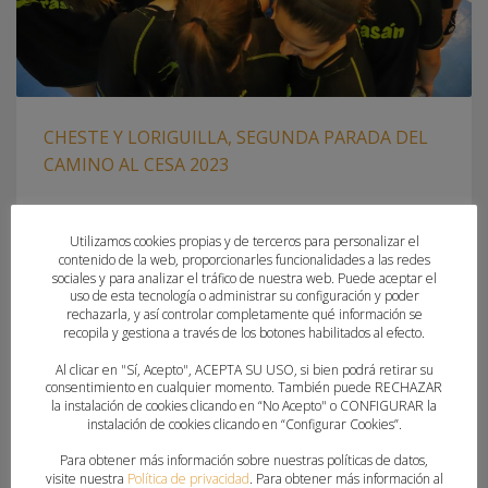
CHESTE Y LORIGUILLA, SEGUNDA PARADA DEL
CAMINO AL CESA 2023
VIERNES, 30 SEPTIEMBRE 2022
POR
PAU SAIZ
Utilizamos cookies propias y de terceros para personalizar el
contenido de la web, proporcionarles funcionalidades a las redes
EL ÁREA TÉCNICA DE LA FBMCV ORGANIZA LA SEGUNDA
sociales y para analizar el tráfico de nuestra web. Puede aceptar el
ACTIVIDAD DE LA TEMPORADA DE CARA AL CESA COSTA
uso de esta tecnología o administrar su configuración y poder
BLANCA 2023 Cheste y Loriguilla serás la sede de la segunda
rechazarla, y así controlar completamente qué información se
recopila y gestiona a través de los botones habilitados al efecto.
actividad del Área Técnica de la Federación de Balonmano
de la Comunitat Valenciana de cara a la preparación del
Al clicar en "Sí, Acepto", ACEPTA SU USO, si bien podrá retirar su
consentimiento en cualquier momento. También puede RECHAZAR
Campeonato de España de Selecciones Autonómicas de
la instalación de cookies clicando en “No Acepto" o CONFIGURAR la
instalación de cookies clicando en “Configurar Cookies”.
PUBLICADO EN
CLUBES
,
FEDERACION
,
SELECCIONES AUTONOMICAS
Para obtener más información sobre nuestras políticas de datos,
ETIQUETADO BAJO:
CESA COSTA BLANCA 2023
,
COMPLEJO
visite nuestra
Política de privacidad
. Para obtener más información al