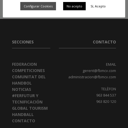
Configurar Cookies
No acepto
Sí, Acepto
SECCIONES
CONTACTO
FEDERACION
EMAIL
COMPETICIONES
gerent@fbmcv.com
COMUNITAT DEL
administracion@fbmcv.com
HANDBOL
TELÈFON
NOTICIAS
963 844 537
#FERFUTUR Y
963 820 120
TECNIFICACIÓN
GLOBAL TOURISM
HANDBALL
CONTACTO