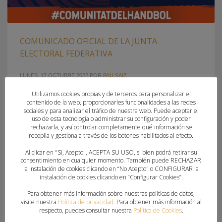
COMUNICADO OFICIAL DE LA JUNTA
ELECTORAL FEDERATIVA
LUNES, 17 OCTUBRE 2022
POR
PAU SAIZ
Utilizamos cookies propias y de terceros para personalizar el
PEDRO VICENTE FUERTES PENELLA, REELEGIDO COMO
contenido de la web, proporcionarles funcionalidades a las redes
PRESIDENTE DE LA FEDERACIÓN DE BALONMANO DE LA
sociales y para analizar el tráfico de nuestra web. Puede aceptar el
uso de esta tecnología o administrar su configuración y poder
COMUNITAT VALENCIANA Reunida la Junta Electoral
rechazarla, y así controlar completamente qué información se
Federativa la tarde del lunes 17 de octubre de 2022 a las
recopila y gestiona a través de los botones habilitados al efecto.
18:00 en la Sede de la FBMCV en Valencia y, tras haber
Al clicar en "Sí, Acepto", ACEPTA SU USO, si bien podrá retirar su
recibido una única candidatura a la presidencia del ente
consentimiento en cualquier momento. También puede RECHAZAR
federativo, acuerda:
la instalación de cookies clicando en “No Acepto" o CONFIGURAR la
instalación de cookies clicando en “Configurar Cookies”.
Para obtener más información sobre nuestras políticas de datos,
PUBLICADO EN
COMUNICADOS
,
FEDERACION
visite nuestra
Política de privacidad
. Para obtener más información al
ETIQUETADO BAJO:
ELECCIONES
,
JUNTA ELECTORAL FEDERATIVA
respecto, puedes consultar nuestra
Política de Cookies
.