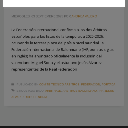
ÁRBITROS IHF
MIÉRCOLES, 03 SEPTIEMBRE 2025
POR
ANDREA VALERO
La Federación Internacional confirma a los dos árbitros
españoles para las listas de la temporada 2025-2026,
ocupando la tercera plaza del país a nivel mundial La
Federación Internacional de Balonmano (IHF, por sus siglas
en inglés) ha anunciado oficialmente la inclusión del
valenciano Miguel Soria y el asturiano Jesús Álvarez,
representantes de la Real Federación
PUBLICADO EN
COMITE TECNICO ARBITROS
,
FEDERACION
,
PORTADA
ETIQUETADO BAJO:
ARBITRAJE
,
ARBITROS BALONMANO
,
IHF
,
JESUS
ALVAREZ
,
MIGUEL SORIA