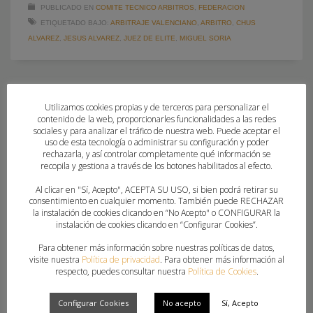
PUBLICADO EN
COMITE TECNICO ARBITROS
,
FEDERACION
ETIQUETADO BAJO:
ARBITRAJE VALENCIANO
,
ARBITRO
,
CHUS
ALVAREZ
,
JESUS ALVAREZ
,
JUEZ DE ELITE
,
MIGUEL SORIA
Utilizamos cookies propias y de terceros para personalizar el
contenido de la web, proporcionarles funcionalidades a las redes
sociales y para analizar el tráfico de nuestra web. Puede aceptar el
uso de esta tecnología o administrar su configuración y poder
rechazarla, y así controlar completamente qué información se
recopila y gestiona a través de los botones habilitados al efecto.
Al clicar en "Sí, Acepto", ACEPTA SU USO, si bien podrá retirar su
consentimiento en cualquier momento. También puede RECHAZAR
la instalación de cookies clicando en “No Acepto" o CONFIGURAR la
instalación de cookies clicando en “Configurar Cookies”.
Para obtener más información sobre nuestras políticas de datos,
visite nuestra
Política de privacidad
. Para obtener más información al
respecto, puedes consultar nuestra
Política de Cookies
.
MIGUEL SORIA Y JESÚS ÁLVAREZ, NUEVOS
Configurar Cookies
No acepto
Sí, Acepto