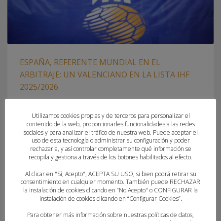
ESPAÑA, REFERENTE MUNDIAL EN EL
ARBITRAJE: UN VALENCIANO EN LA LISTA IHF
2025/2026
MIÉRCOLES, 10 DICIEMBRE 2025
POR
ANDREA VALERO
Utilizamos cookies propias y de terceros para personalizar el
contenido de la web, proporcionarles funcionalidades a las redes
La Federación Internacional de Balonmano (IHF) ha
sociales y para analizar el tráfico de nuestra web. Puede aceptar el
uso de esta tecnología o administrar su configuración y poder
confirmado oficialmente la lista de árbitros internacionales
rechazarla, y así controlar completamente qué información se
para la temporada 2025/2026, en la que España se convierte
recopila y gestiona a través de los botones habilitados al efecto.
en el único país con cuatro parejas arbitrales incluidas,
Al clicar en "Sí, Acepto", ACEPTA SU USO, si bien podrá retirar su
consolidando su liderazgo y excelencia en el ámbito del
consentimiento en cualquier momento. También puede RECHAZAR
arbitraje. Entre ellas sobresale la pareja formada por Miguel
la instalación de cookies clicando en “No Acepto" o CONFIGURAR la
instalación de cookies clicando en “Configurar Cookies”.
Soria Fabián y Jesús
Para obtener más información sobre nuestras políticas de datos,