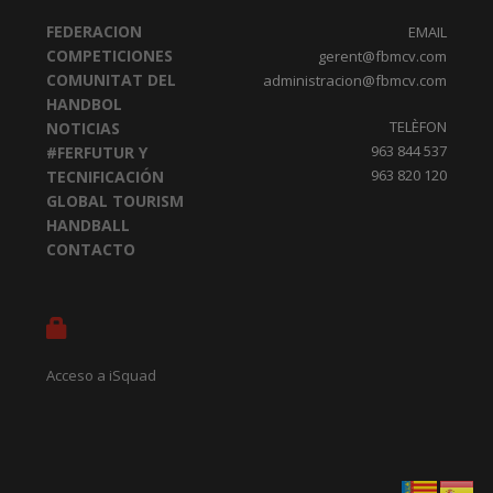
FEDERACION
EMAIL
COMPETICIONES
gerent@fbmcv.com
COMUNITAT DEL
administracion@fbmcv.com
HANDBOL
TELÈFON
NOTICIAS
963 844 537
#FERFUTUR Y
963 820 120
TECNIFICACIÓN
GLOBAL TOURISM
HANDBALL
CONTACTO
Acceso a iSquad