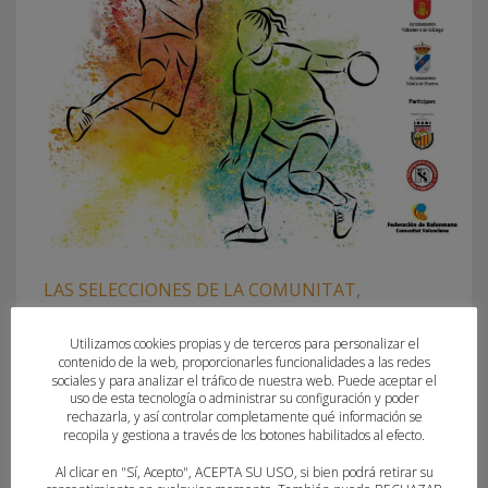
LAS SELECCIONES DE LA COMUNITAT,
PRESENTES EN EL I TORNEO COMARCA
CENTRAL
Utilizamos cookies propias y de terceros para personalizar el
contenido de la web, proporcionarles funcionalidades a las redes
sociales y para analizar el tráfico de nuestra web. Puede aceptar el
MIÉRCOLES, 21 DICIEMBRE 2022
POR
PAU SAIZ
uso de esta tecnología o administrar su configuración y poder
rechazarla, y así controlar completamente qué información se
recopila y gestiona a través de los botones habilitados al efecto.
EL ÁREA TÉCNICA DE LA FBMCV ORGANIZA LA NOVENA
ACTIVIDAD DE LA TEMPORADA DE CARA AL CESA COSTA
Al clicar en "Sí, Acepto", ACEPTA SU USO, si bien podrá retirar su