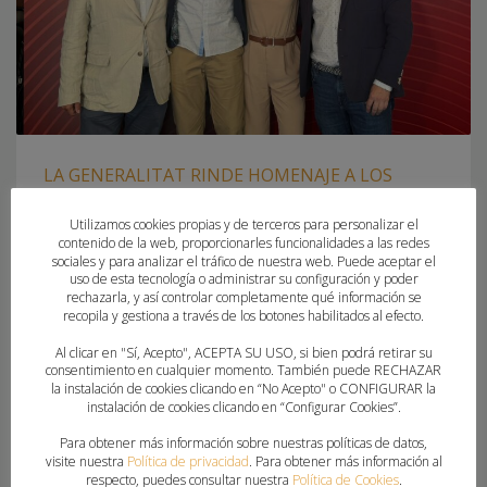
LA GENERALITAT RINDE HOMENAJE A LOS
REPRESENTANTES OLÍMPICOS DE LA
Utilizamos cookies propias y de terceros para personalizar el
#COMUNITATDELHANDBOL
contenido de la web, proporcionarles funcionalidades a las redes
sociales y para analizar el tráfico de nuestra web. Puede aceptar el
uso de esta tecnología o administrar su configuración y poder
JUEVES, 27 JUNIO 2024
POR
PAU SAIZ
rechazarla, y así controlar completamente qué información se
recopila y gestiona a través de los botones habilitados al efecto.
EL PALAU DE LA GENERALITAT HA ACOGIDO A LOS
Al clicar en "Sí, Acepto", ACEPTA SU USO, si bien podrá retirar su
DEPORTISTAS QUE REPRESENTARÁN A LA COMUNITAT
consentimiento en cualquier momento. También puede RECHAZAR
VALENCIANA EN LOS PRÓXIMOS JUEGOS DE PARÍS ENTRE LOS
la instalación de cookies clicando en “No Acepto" o CONFIGURAR la
QUE SE ENCONTRABA GEDEÓN GUARDIOLA
instalación de cookies clicando en “Configurar Cookies”.
Para obtener más información sobre nuestras políticas de datos,
visite nuestra
Política de privacidad
. Para obtener más información al
PUBLICADO EN
FEDERACION
respecto, puedes consultar nuestra
Política de Cookies
.
ETIQUETADO BAJO:
GEDEON GUARDIOLA