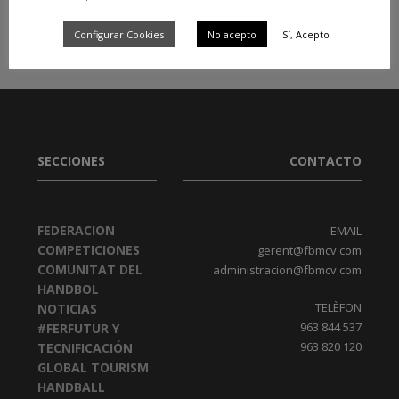
Configurar Cookies
No acepto
Sí, Acepto
SECCIONES
CONTACTO
FEDERACION
EMAIL
COMPETICIONES
gerent@fbmcv.com
COMUNITAT DEL
administracion@fbmcv.com
HANDBOL
TELÈFON
NOTICIAS
963 844 537
#FERFUTUR Y
963 820 120
TECNIFICACIÓN
GLOBAL TOURISM
HANDBALL