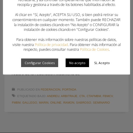
Seminario Online “El Arbitraje no para” con
recopila y gestiona a través de los botones habilitados al efecto.
referentes internacionales
Al clicar en "Sí, Acepto", ACEPTA SU USO, si bien podrá retirar su
consentimiento en cualquier momento. También puede RECHAZAR
la instalación de cookies clicando en “No Acepto" o CONFIGURAR la
LUNES, 23 MARZO 2020
POR
MIGUEL SORIA FABIAN
instalación de cookies clicando en “Configurar Cookies”.
Ramón Gallego, Ángel Sabroso, Javier Alvárez Mata, Andreu
Para obtener más información sobre nuestras políticas de datos,
visite nuestra
Política de privacidad
. Para obtener más información al
Marín Lorente y Rafael García Mosquera ofrecerán 5
respecto, puedes consultar nuestra
Política de Cookies
.
ponencias. Del 30 de marzo al 3 de abril, todos los días a las
17:30 horas, por el canal de Youtube de la Federación
Configurar Cookies
No acepto
Sí, Acepto
Valenciana de Balonmano en directo. El Comité Técnico de
Árbitro de la Federación Madrileña de
PUBLICADO EN
FEDERACION
,
PORTADA
ETIQUETADO BAJO:
ANDREU
,
ARBITRAJE
,
CTA
,
CTAFMBM
,
FBMCV
,
FMBM
,
GALLEGO
,
MARIN
,
ONLINE
,
RAMON
,
SABROSO
,
SEMINARIO