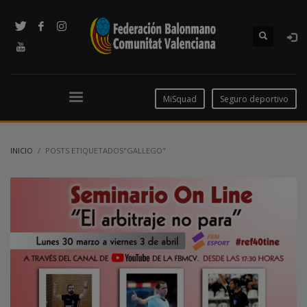
MiSquad
Seguro deportivo
INICIO
POSTS ETIQUETADOS"GALLEGO"