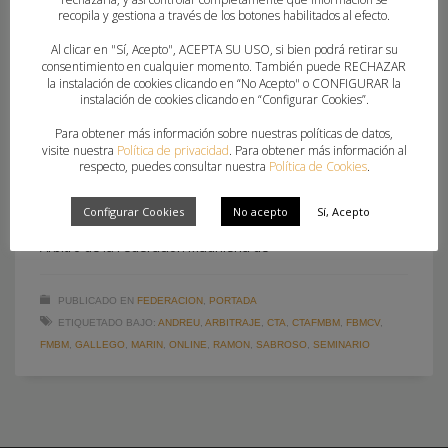
Seminario Online “El Arbitraje no para” con
recopila y gestiona a través de los botones habilitados al efecto.
referentes internacionales
Al clicar en "Sí, Acepto", ACEPTA SU USO, si bien podrá retirar su
consentimiento en cualquier momento. También puede RECHAZAR
la instalación de cookies clicando en “No Acepto" o CONFIGURAR la
LUNES, 23 MARZO 2020
POR
MIGUEL SORIA FABIAN
instalación de cookies clicando en “Configurar Cookies”.
Ramón Gallego, Ángel Sabroso, Javier Alvárez Mata, Andreu
Para obtener más información sobre nuestras políticas de datos,
visite nuestra
Política de privacidad
. Para obtener más información al
Marín Lorente y Rafael García Mosquera ofrecerán 5
respecto, puedes consultar nuestra
Política de Cookies
.
ponencias. Del 30 de marzo al 3 de abril, todos los días a las
17:30 horas, por el canal de Youtube de la Federación
Configurar Cookies
No acepto
Sí, Acepto
Valenciana de Balonmano en directo. El Comité Técnico de
Árbitro de la Federación Madrileña de
PUBLICADO EN
FEDERACION
,
PORTADA
ETIQUETADO BAJO:
ANDREU
,
ARBITRAJE
,
CTA
,
CTAFMBM
,
FBMCV
,
FMBM
,
GALLEGO
,
MARIN
,
ONLINE
,
RAMON
,
SABROSO
,
SEMINARIO