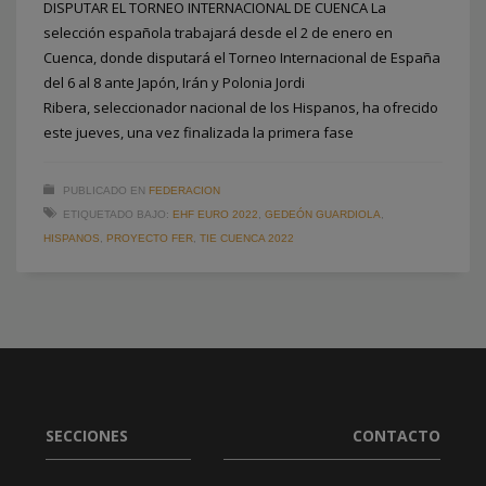
DISPUTAR EL TORNEO INTERNACIONAL DE CUENCA La
selección española trabajará desde el 2 de enero en
Cuenca, donde disputará el Torneo Internacional de España
del 6 al 8 ante Japón, Irán y Polonia Jordi
Ribera, seleccionador nacional de los Hispanos, ha ofrecido
este jueves, una vez finalizada la primera fase
PUBLICADO EN
FEDERACION
ETIQUETADO BAJO:
EHF EURO 2022
,
GEDEÓN GUARDIOLA
,
HISPANOS
,
PROYECTO FER
,
TIE CUENCA 2022
SECCIONES
CONTACTO