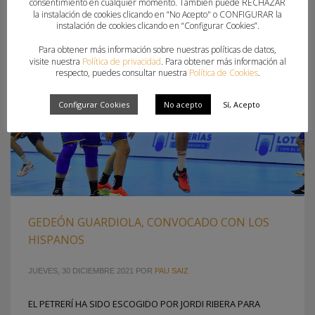
consentimiento en cualquier momento. También puede RECHAZAR
la instalación de cookies clicando en “No Acepto" o CONFIGURAR la
instalación de cookies clicando en “Configurar Cookies”.
Para obtener más información sobre nuestras políticas de datos,
visite nuestra
Política de privacidad
. Para obtener más información al
respecto, puedes consultar nuestra
Política de Cookies
.
Configurar Cookies
No acepto
Sí, Acepto
GEDEÓN GUARDIOLA, CONVOCADO CON LOS
HISPANOS
JUEVES, 30 DICIEMBRE 2021
POR
PAU SAIZ
EL PETRERÍ HA SIDO ESCOGIDO POR JORDI RIBERA PARA