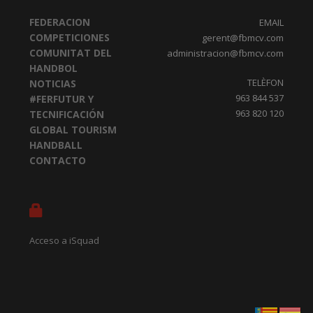
FEDERACION
EMAIL
COMPETICIONES
gerent@fbmcv.com
COMUNITAT DEL
administracion@fbmcv.com
HANDBOL
TELÈFON
NOTICIAS
963 844 537
#FERFUTUR Y
963 820 120
TECNIFICACIÓN
GLOBAL TOURISM
HANDBALL
CONTACTO
Acceso a iSquad