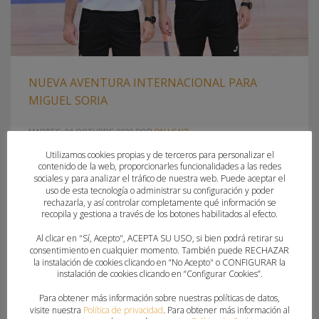
NUEVA AVENTURA INTERNACIONAL PARA
MIGUEL SORIA
MARTES, 04 OCTUBRE 2022
POR
PAU SAIZ
Utilizamos cookies propias y de terceros para personalizar el
EL ÁRBITRO VALENCIANO, JUNTO CON EL ASTURIANO JESÚS
contenido de la web, proporcionarles funcionalidades a las redes
sociales y para analizar el tráfico de nuestra web. Puede aceptar el
ÁLVAREZ, HA VIAJADO HASTA ARABIA SAUDÍ PARA DIRIGIR
uso de esta tecnología o administrar su configuración y poder
DOS PARTIDOS DE LA MÁXIMA CATEGORÍA La temporada
rechazarla, y así controlar completamente qué información se
2022-2023 arranca con paso firme para el balonmano de la
recopila y gestiona a través de los botones habilitados al efecto.
Comunitat Valenciana, con el TM Benidorm y el AtticGo BM
Al clicar en "Sí, Acepto", ACEPTA SU USO, si bien podrá retirar su
Elche en las máximas categorías estatales y con presencia
consentimiento en cualquier momento. También puede RECHAZAR
la instalación de cookies clicando en “No Acepto" o CONFIGURAR la
en competiciones
instalación de cookies clicando en “Configurar Cookies”.
Para obtener más información sobre nuestras políticas de datos,
PUBLICADO EN
COMITE TECNICO ARBITROS
,
FEDERACION
visite nuestra
Política de privacidad
. Para obtener más información al
ETIQUETADO BAJO:
COMITÉ TÉCNICO DE ÁRBITROS
,
DESIGNACIÓN