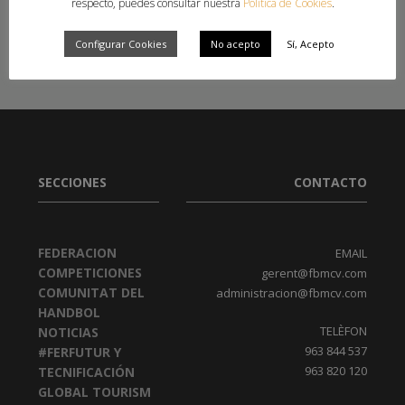
respecto, puedes consultar nuestra
Política de Cookies
.
INTERNACIONAL
,
MIGUEL SORIA
Configurar Cookies
No acepto
Sí, Acepto
SECCIONES
CONTACTO
FEDERACION
EMAIL
COMPETICIONES
gerent@fbmcv.com
COMUNITAT DEL
administracion@fbmcv.com
HANDBOL
TELÈFON
NOTICIAS
963 844 537
#FERFUTUR Y
963 820 120
TECNIFICACIÓN
GLOBAL TOURISM