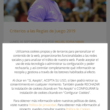
Criterios a las Reglas de Juego 2019
LUNES, 02 SEPTIEMBRE 2019
POR
MIGUEL SORIA FABIAN
Utilizamos cookies propias y de terceros para personalizar el
El Comité Técnico de Árbitros de la Real Federación Española
contenido de la web, proporcionarles funcionalidades a las redes
de Balonmano está formando a todos los árbitros
sociales y para analizar el tráfico de nuestra web. Puede aceptar el
uso de esta tecnología o administrar su configuración y poder
nacionales con las nuevas directrices que deben seguir los
rechazarla, y así controlar completamente qué información se
colegiados en las categorías nacionales. El C.T.A. de la
recopila y gestiona a través de los botones habilitados al efecto.
Comunidad Valenciana aprovechando que nuestros
Al clicar en "Sí, Acepto", ACEPTA SU USO, si bien podrá retirar su
árbitros de categoría Élite y División de Honor ya han
consentimiento en cualquier momento. También puede RECHAZAR
recibido estas instrucciones, pone
la instalación de cookies clicando en “No Acepto" o CONFIGURAR la
instalación de cookies clicando en “Configurar Cookies”.
Para obtener más información sobre nuestras políticas de datos,
PUBLICADO EN
FEDERACION
,
PORTADA
visite nuestra
Política de privacidad
. Para obtener más información al
ETIQUETADO BAJO:
ARBITROS
,
CRITERIOS
,
GUIDELINES
,
JUEGO
,
respecto, puedes consultar nuestra
Política de Cookies
.