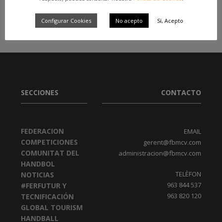
REGLAS
Configurar Cookies
No acepto
Sí, Acepto
SECCIONES
CONTACTO
FEDERACION
EMAIL
COMPETICIONES
gerent@fbmcv.com
COMUNITAT DEL
administracion@fbmcv.com
HANDBOL
TELÈFON
NOTICIAS
963 844 537
#FERFUTUR Y
963 820 120
TECNIFICACIÓN
GLOBAL TOURISM
HANDBALL