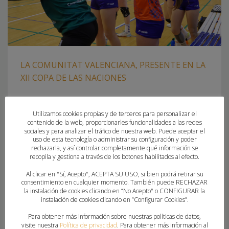
LA COMUNITAT VALENCIANA, PRESENTE EN LA
XII COPA DE LAS NACIONES
JUEVES, 02 JUNIO 2022
POR
PAU SAIZ
Utilizamos cookies propias y de terceros para personalizar el
contenido de la web, proporcionarles funcionalidades a las redes
EL COMBINADO ABSOLUTO FEMENINO ESTARÁ DIRIGIDO POR
sociales y para analizar el tráfico de nuestra web. Puede aceptar el
ADRIÁN RIBES Y RUBÉN MUÑOZ La Comunitat Valenciana
uso de esta tecnología o administrar su configuración y poder
participará en la XII Copa de las Naciones de Balonmano
rechazarla, y así controlar completamente qué información se
recopila y gestiona a través de los botones habilitados al efecto.
Femenino que se disputará el 3 y 4 de junio en Banyoles
(Girona) junto a los combinados autonómicos de Catalunya,
Al clicar en "Sí, Acepto", ACEPTA SU USO, si bien podrá retirar su
consentimiento en cualquier momento. También puede RECHAZAR
Euskadi y Galicia en categoría sénior. Una competición que
la instalación de cookies clicando en “No Acepto" o CONFIGURAR la
reúne
instalación de cookies clicando en “Configurar Cookies”.
Para obtener más información sobre nuestras políticas de datos,
PUBLICADO EN
CLUBES
,
FEDERACION
visite nuestra
Política de privacidad
. Para obtener más información al