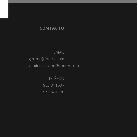
CONTACTO
EMAIL
gerent@fbmcv.com
administracion@fbmcv.com
TELÈFON
963 844 537
963 820 120