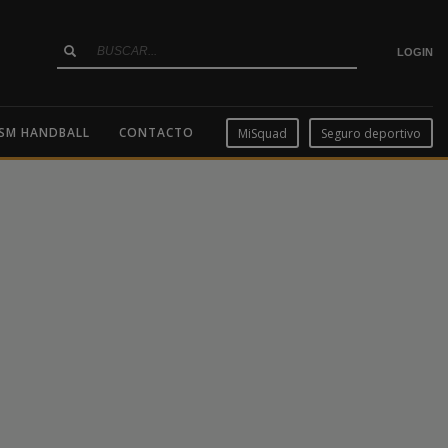
LOGIN
SM HANDBALL
CONTACTO
MiSquad
Seguro deportivo