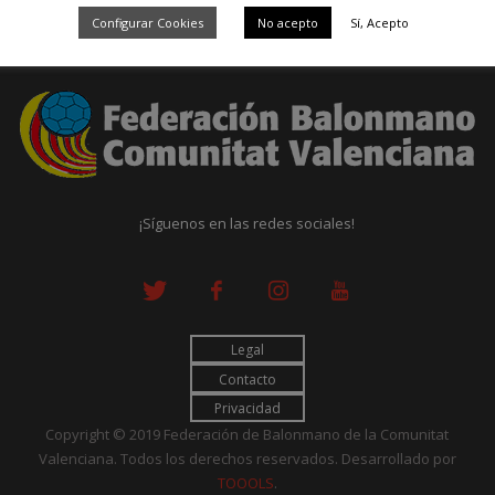
Configurar Cookies
No acepto
Sí, Acepto
¡Síguenos en las redes sociales!
Legal
Contacto
Privacidad
Copyright © 2019 Federación de Balonmano de la Comunitat
Valenciana. Todos los derechos reservados. Desarrollado por
TOOOLS
.