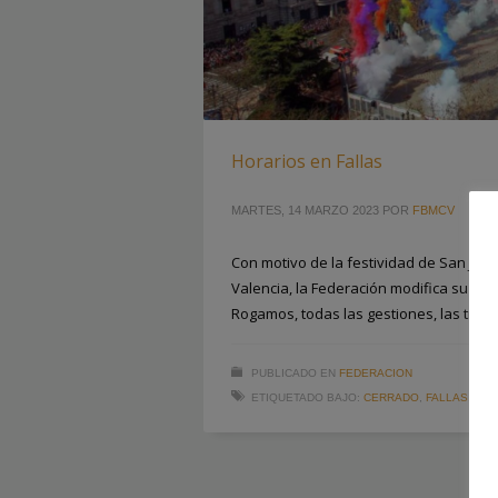
Horarios en Fallas
MARTES, 14 MARZO 2023
POR
FBMCV
Con motivo de la festividad de San José 
Valencia, la Federación modifica su hora
Rogamos, todas las gestiones, las tramit
PUBLICADO EN
FEDERACION
ETIQUETADO BAJO:
CERRADO
,
FALLAS
,
VAL