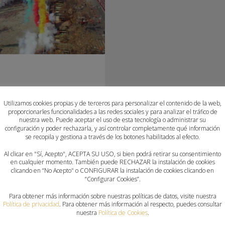
Utilizamos cookies propias y de terceros para personalizar el contenido de la web,
proporcionarles funcionalidades a las redes sociales y para analizar el tráfico de
y las Fallas en la provincia de
nuestra web. Puede aceptar el uso de esta tecnología o administrar su
configuración y poder rechazarla, y así controlar completamente qué información
rio los siguientes días:
se recopila y gestiona a través de los botones habilitados al efecto.
en el resto de días.
Al clicar en "Sí, Acepto", ACEPTA SU USO, si bien podrá retirar su consentimiento
en cualquier momento. También puede RECHAZAR la instalación de cookies
clicando en “No Acepto" o CONFIGURAR la instalación de cookies clicando en
“Configurar Cookies”.
ENCIA
Para obtener más información sobre nuestras políticas de datos, visite nuestra
Política de privacidad
. Para obtener más información al respecto, puedes consultar
nuestra
Política de Cookies
.