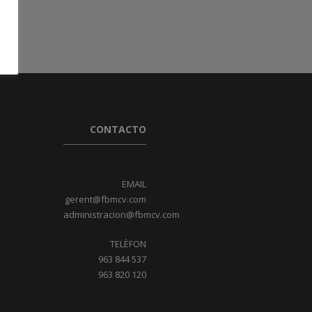
CONTACTO
EMAIL
gerent@fbmcv.com
administracion@fbmcv.com
TELÈFON
963 844 537
963 820 120