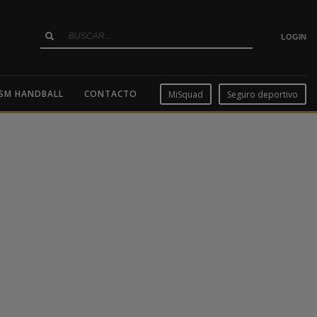
LOGIN
SM HANDBALL
CONTACTO
MiSquad
Seguro deportivo