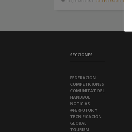
ETIQUETADO BAJO:
CATEGORÍA CADETE
,
FI
SECCIONES
FEDERACION
COMPETICIONES
COMUNITAT DEL
HANDBOL
NOTICIAS
#FERFUTUR Y
TECNIFICACIÓN
GLOBAL
TOURISM