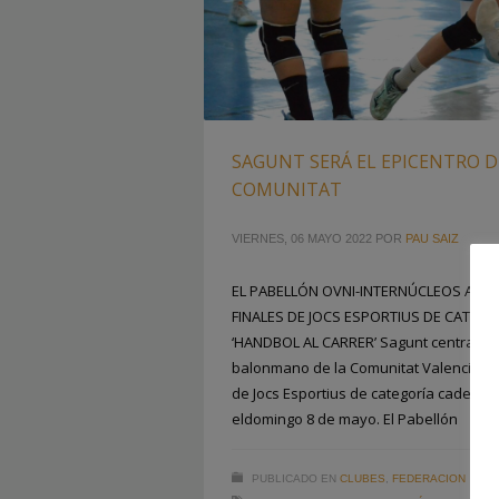
SAGUNT SERÁ EL EPICENTRO 
COMUNITAT
VIERNES, 06 MAYO 2022
POR
PAU SAIZ
EL PABELLÓN OVNI-INTERNÚCLEOS ACOG
FINALES DE JOCS ESPORTIUS DE CATEGO
‘HANDBOL AL CARRER’ Sagunt centrará t
balonmano de la Comunitat Valenciana c
de Jocs Esportius de categoría cadete d
eldomingo 8 de mayo. El Pabellón
PUBLICADO EN
CLUBES
,
FEDERACION