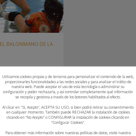
DEL BALONMANO DE LA
Utilizamos cookies propias y de terceros para personalizar el contenido de la web,
E ESTE FIN DE SEMANA LAS
proporcionarles funcionalidades a las redes sociales y para analizar el tráfico de
RÍA CADETE Y EL CIRCUITO
nuestra web. Puede aceptar el uso de esta tecnología o administrar su
configuración y poder rechazarla, y así controlar completamente qué información
odas las miradas del
se recopila y gestiona a través de los botones habilitados al efecto.
on ladisputa de las Finales
urante el sábado 7 y
Al clicar en "Sí, Acepto", ACEPTA SU USO, si bien podrá retirar su consentimiento
en cualquier momento. También puede RECHAZAR la instalación de cookies
clicando en “No Acepto" o CONFIGURAR la instalación de cookies clicando en
“Configurar Cookies”.
Para obtener más información sobre nuestras políticas de datos, visite nuestra