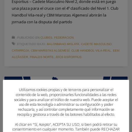
Esportius – Cadete Masculino Nivel 2, donde está en juego
una plaza para el cruce con el 4º clasificado del Nivel 1. Club
Handbol Vila-real y CBM Maristas Algemesí abrirán la
jornada con la disputa del partido
PUBLICADO EN
CLUBES
,
FEDERACION
ETIQUETADO BAJO:
BALONMANO MISLATA
,
CADETE MASCULINO
,
CATARROJA
,
CBM MARISTAS ALGEMESÍ
,
CLUB HANDBOL VILA-REAL
,
EEM
ALCÀSSER
,
FINALES NORTE
,
JOCS ESPORTIUS
Utilizamos cookies propias y de terceros para personalizar el
contenido de la web, proporcionarles funcionalidades a las redes
sociales y para analizar el tráfico de nuestra web. Puede aceptar el
uso de esta tecnología o administrar su configuración y poder
rechazarla, y así controlar completamente qué información se
recopila y gestiona a través de los botones habilitados al efecto.
Al clicar en "Sí, Acepto", ACEPTA SU USO, si bien podrá retirar su
consentimiento en cualquier momento. También puede RECHAZAR