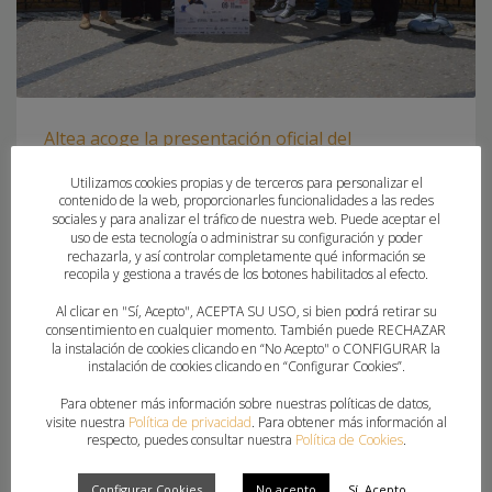
Altea acoge la presentación oficial del
Campeonato de España de Veteranos y
Utilizamos cookies propias y de terceros para personalizar el
Veteranas de Balonmano
contenido de la web, proporcionarles funcionalidades a las redes
sociales y para analizar el tráfico de nuestra web. Puede aceptar el
uso de esta tecnología o administrar su configuración y poder
MARTES, 29 ABRIL 2025
POR
PAU SAIZ
rechazarla, y así controlar completamente qué información se
recopila y gestiona a través de los botones habilitados al efecto.
La #Comunitatdelhandbol será el epicentro del balonmano
Al clicar en "Sí, Acepto", ACEPTA SU USO, si bien podrá retirar su
nacional del 9 al 11 de mayo
consentimiento en cualquier momento. También puede RECHAZAR
la instalación de cookies clicando en “No Acepto" o CONFIGURAR la
instalación de cookies clicando en “Configurar Cookies”.
PUBLICADO EN
FEDERACION
Para obtener más información sobre nuestras políticas de datos,
ETIQUETADO BAJO:
CAMPEONATO DE ESPAÑA DE VETERANOS
visite nuestra
Política de privacidad
. Para obtener más información al
respecto, puedes consultar nuestra
Política de Cookies
.
Configurar Cookies
No acepto
Sí, Acepto