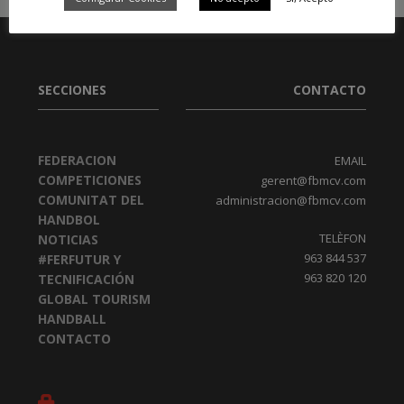
SECCIONES
CONTACTO
FEDERACION
EMAIL
COMPETICIONES
gerent@fbmcv.com
COMUNITAT DEL
administracion@fbmcv.com
HANDBOL
TELÈFON
NOTICIAS
963 844 537
#FERFUTUR Y
963 820 120
TECNIFICACIÓN
GLOBAL TOURISM
HANDBALL
CONTACTO